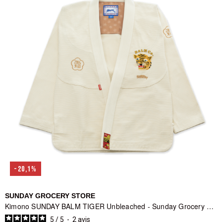
-20,1%
SUNDAY GROCERY STORE
Kimono SUNDAY BALM TIGER Unbleached - Sunday Grocery Store
5
/
5
-
2
avis