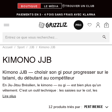
TROUVER UN CLUB
BOUTIQUE
LE MÉDIA
PAIEMENTS EN 3 - 4 FOIS SANS FRAIS AVEC KLARNA
favorite
0
PRO
0
Mon
Mon compt
search
Accueil
Sport
JJB
Kimono JJB
KIMONO JJB
Kimono JJB — choisir son gi pour progresser sur le
tatami, du débutant au compétiteur
En Jiu-Jitsu Brésilien, le kimono — ou gi — est bien plus qu'un
vêtement. C'est un outil technique : les saisies sur le col, les
manches et le pantalon constituent un langage à part entière du
JJB. Un bon
kimono JJB
doit résister aux tractions répétées, garder
sa forme après des dizaines de lavages, et offrir une coupe qui ne
12 produits triés par :
PERTINENCE
gêne pas les mouvements au sol. Le mauvais kimono freine ta