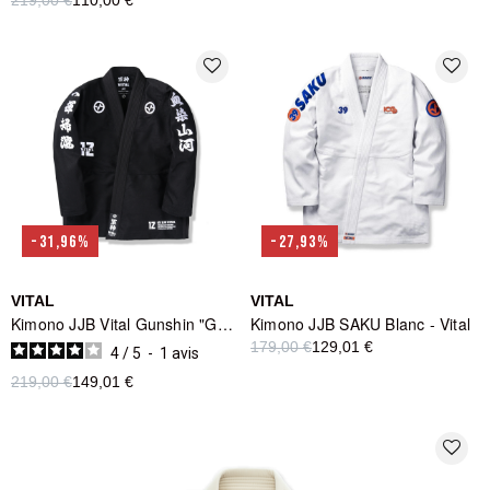
219,00 €
110,00 €
favorite_border
favorite_border
-31,96%
-27,93%
VITAL
VITAL
Kimono JJB Vital Gunshin "God of War" ou "Dieu de la Guerre"
Kimono JJB SAKU Blanc - Vital
179,00 €
129,01 €
4
/
5
-
1
avis
219,00 €
149,01 €
favorite_border