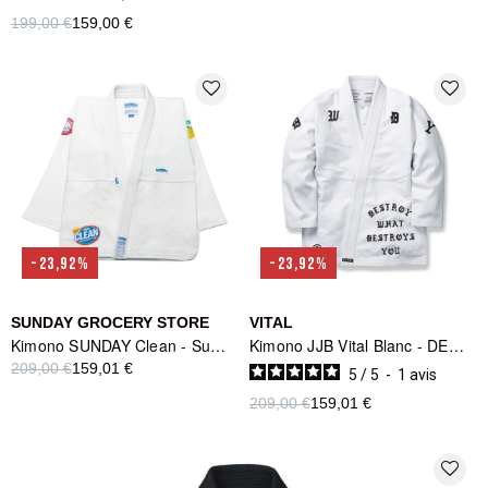
199,00 €
159,00 €
favorite_border
favorite_border
-23,92%
-23,92%
SUNDAY GROCERY STORE
VITAL
Kimono SUNDAY Clean - Sunday Grocery Store
Kimono JJB Vital Blanc - DESTROY WHAT DESTROYS YOU
209,00 €
159,01 €
5
/
5
-
1
avis
209,00 €
159,01 €
favorite_border