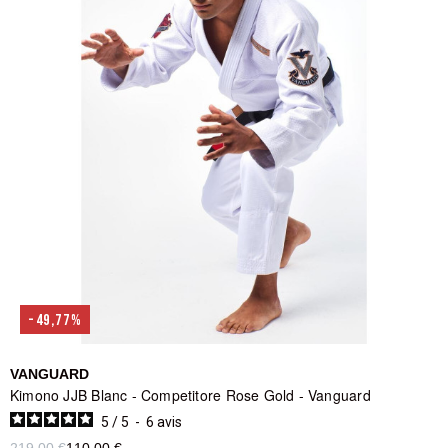
longtemps à l'usage intensif. Vérifie aussi la coupe : les modèles
slim fit sont favorisés en compétition car ils laissent moins de prise
à l'adversaire. Côté couleur, blanc, bleu et noir sont les standards
acceptés dans la majorité des compétitions IBJJF. Associe ton
kimono à un
rashguard JJB
pour le travail en Gi, et à un
pantalon
de compression
pour le No-Gi.
Explore la sélection ci-dessous selon ton niveau et ton usage. Fight
smart.
-49,77%
VANGUARD
Kimono JJB Blanc - Competitore Rose Gold - Vanguard
5
/
5
-
6
avis