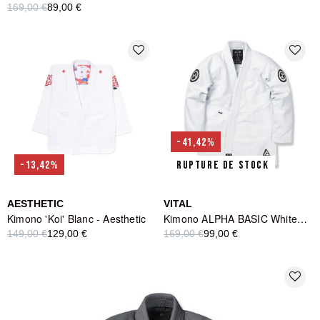
169,00 €
89,00 €
favorite_border
favorite_border
-41,42%
-13,42%
RUPTURE DE STOCK
AESTHETIC
VITAL
Kimono 'Koi' Blanc - Aesthetic
Kimono ALPHA BASIC White - Vital
149,00 €
129,00 €
169,00 €
99,00 €
favorite_border