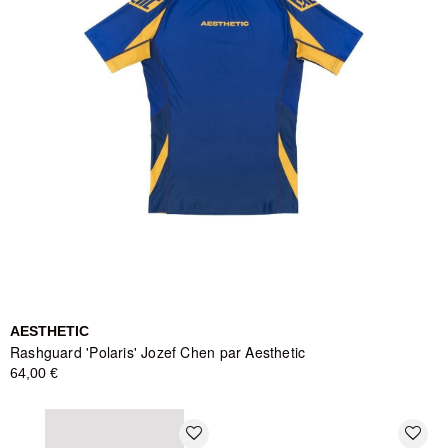
AESTHETIC
Rashguard 'Polaris' Jozef Chen par Aesthetic
64,00 €
favorite_border
favorite_border