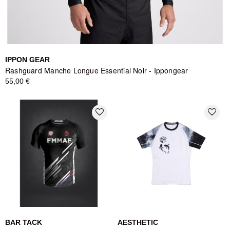
IPPON GEAR
Rashguard Manche Longue Essential Noir - Ippongear
55,00 €
favorite_border
favorite_border
BAR TACK
AESTHETIC