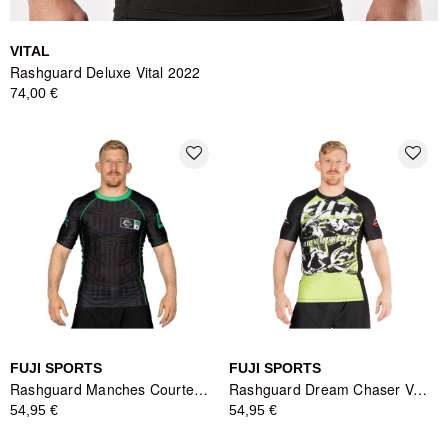
VITAL
Rashguard Deluxe Vital 2022
74,00 €
favorite_border
favorite_border
FUJI SPORTS
FUJI SPORTS
Rashguard Manches Courtes Team FUJI Rouge - Fuji Sports
Rashguard Dream Chaser Vert - Fuji Sports
54,95 €
54,95 €