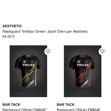
AESTHETIC
Rashguard 'Viridian Green' Jozef Chen par Aesthetic
64,00 €
favorite_border
favorite_border
BAR TACK
BAR TACK
Rashguard Officiel FMMAF 'Drift' - Grade Jaune
Rashguard Officiel FMMAF Bar Tack 'Drift' - Grade Orange