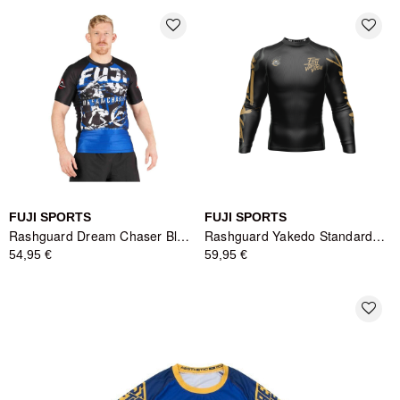
favorite_border
favorite_border
FUJI SPORTS
FUJI SPORTS
Rashguard Dream Chaser Bleu - Fuji Sports
Rashguard Yakedo Standard Manches Longues Noir - Fuji Sports
54,95 €
59,95 €
favorite_border