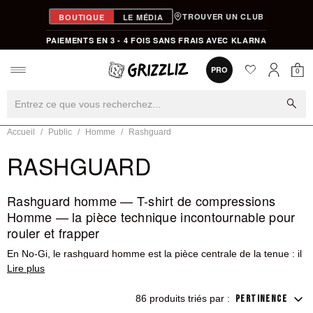
TROUVER UN CLUB
BOUTIQUE
LE MÉDIA
PAIEMENTS EN 3 - 4 FOIS SANS FRAIS AVEC KLARNA
favorite
0
PRO
0
Mon
Mon compt
search
Accueil
Public
Homme
Rashguard
RASHGUARD
Rashguard homme — T-shirt de compressions
Homme — la pièce technique incontournable pour
rouler et frapper
En No-Gi, le rashguard homme est la pièce centrale de la tenue : il
protège la peau des brûlures de tapis, maintient les muscles au
chaud et évite que l'adversaire ne te saisisse le tissu pendant les
échanges au sol. En sports de frappe, il se porte à l'échauffement
86 produits triés par :
PERTINENCE
ou sous la tenue pour rester au chaud entre les rounds. Un bon