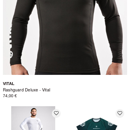
VITAL
Rashguard Deluxe - Vital
74,00 €
favorite_border
favorite_border