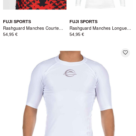
FUJI SPORTS
FUJI SPORTS
Rashguard Manches Courtes Oni vs. Anaconda Rouge - Fuji Sports
Rashguard Manches Longues Baseline Ranked Blanc - Fuji Sports
54,95 €
54,95 €
favorite_border