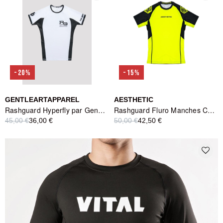
-20%
-15%
GENTLEARTAPPAREL
AESTHETIC
Rashguard Hyperfly par GentleArtApparel
Rashguard Fluro Manches Courtes Aesthetic
45,00 €
36,00 €
50,00 €
42,50 €
favorite_border