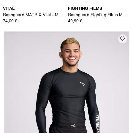
VITAL
FIGHTING FILMS
Rashguard MATRIX Vital - MMA, JJB, Grappling
Rashguard Fighting Films Manches Longues - Noir
74,00 €
49,90 €
favorite_border