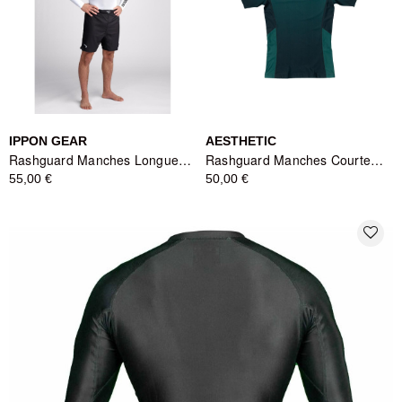
IPPON GEAR
AESTHETIC
Rashguard Manches Longues - Essentiel Ippongear
Rashguard Manches Courtes 'Emerald' Meregali par Aesthetic
55,00 €
50,00 €
favorite_border