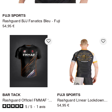
FUJI SPORTS
Rashguard BJJ Fanatics Bleu - Fuji
54,95 €
favorite_border
favorite_border
BAR TACK
FUJI SPORTS
Rashguard Officiel FMMAF 'Drift' Marron - Bar Tack
Rashguard Linear Lockdown Noir/Orange - Fuji Sports
54,95 €
5
/
5
-
1
avis