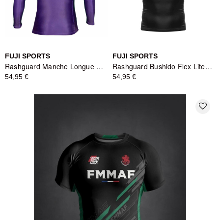
FUJI SPORTS
FUJI SPORTS
Rashguard Manche Longue Baseline Ranked Violet - Fuji Sports
Rashguard Bushido Flex Lite Fuji Sports
54,95 €
54,95 €
favorite_border