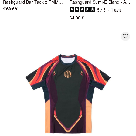
Rashguard Bar Tack x FMMAF 'Drift' - Grade Blanc
Rashguard Sumi-E Blanc - Aesthetic
49,99 €
5
/
5
-
1
avis
64,00 €
favorite_border