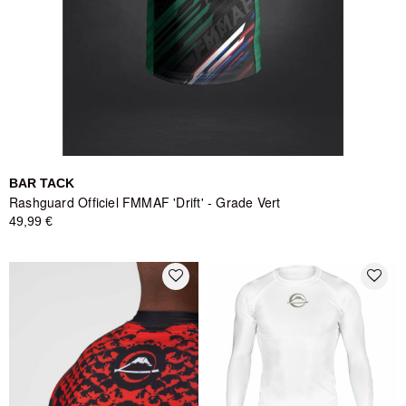
BAR TACK
Rashguard Officiel FMMAF 'Drift' - Grade Vert
49,99 €
favorite_border
favorite_border