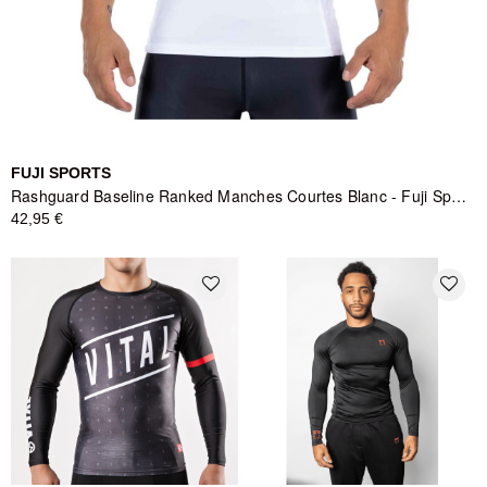
FUJI SPORTS
Rashguard Baseline Ranked Manches Courtes Blanc - Fuji Sports
42,95 €
favorite_border
favorite_border