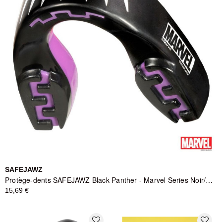
SAFEJAWZ
Protège-dents SAFEJAWZ Black Panther - Marvel Series Noir/Gris/Blanc/Violet - Enfant
15,69 €
favorite_border
favorite_border