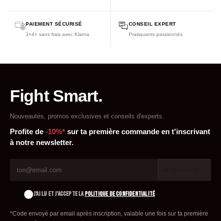
PAIEMENT SÉCURISÉ
CONSEIL EXPERT
3×4× sans frais avec Klarna
Pratiquants passionnés
Fight Smart.
Nouveautés, promos exclusives et conseils d'experts.
Profite de
-10%*
sur ta première commande en t'inscrivant
à notre newsletter.
Je m'inscris →
J'AI LU ET J'ACCEPTE LA
POLITIQUE DE CONFIDENTIALITÉ
*Code envoyé par email après inscription, valable une fois sur ta première