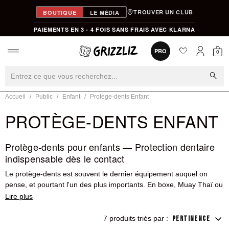
TROUVER UN CLUB
BOUTIQUE
LE MÉDIA
PAIEMENTS EN 3 - 4 FOIS SANS FRAIS AVEC KLARNA
favorite
0
PRO
0
Mon
Mon compt
search
Accueil
Public
Enfant
Protège-dents Enfant
PROTÈGE-DENTS ENFANT
Protège-dents pour enfants — Protection dentaire
indispensable dès le contact
Le protège-dents est souvent le dernier équipement auquel on
pense, et pourtant l'un des plus importants. En boxe, Muay Thaï ou
MMA, un coup reçu sur la mâchoire sans protection peut provoquer
une fracture dentaire, une lésion aux gencives ou un traumatisme
de l'articulation temporo-mandibulaire. Chez l'enfant, dont les dents
7 produits triés par :
PERTINENCE
de lait cèdent progressivement la place aux dents définitives, une