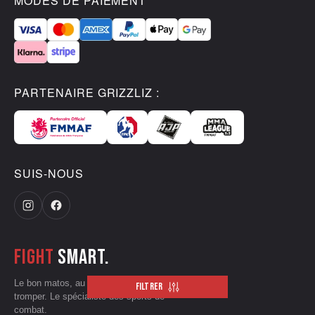
MODES DE PAIEMENT
PARTENAIRE GRIZZLIZ :
SUIS-NOUS
Fight
smart.
Le bon matos, au bon prix, sans te
FILTRER
tromper. Le spécialiste des sports de
combat.