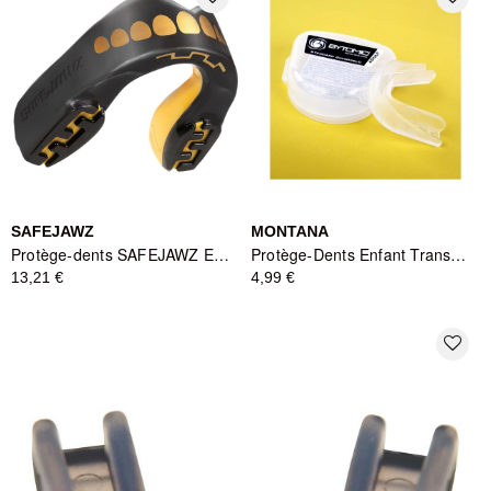
SAFEJAWZ
MONTANA
Protège-dents SAFEJAWZ EXTRO GOLDIE Doré - Protection et Style - Enfant
Protège-Dents Enfant Transparent
13,21 €
4,99 €
favorite_border