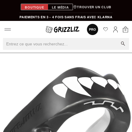
TROUVER UN CLUB
BOUTIQUE
LE MÉDIA
PAIEMENTS EN 3 - 4 FOIS SANS FRAIS AVEC KLARNA
favorite
0
PRO
0
Mon
Mon compt
search