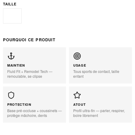
TAILLE
Junior
POURQUOI CE PRODUIT
MAINTIEN
USAGE
Fluid Fit + Remodel Tech —
Tous sports de contact, taille
remoulable, se clipse
enfant
PROTECTION
ATOUT
Base pré-occluse + coussinets —
Profil ultra-fin — parler, respirer,
protège mâchoire, dents
boire librement