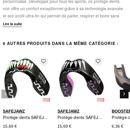
personnalisé. Développé pour tous les sports, ce protège-dents
noir offre un confort exceptionnel grâce à sa technologie avancée
et son profil ultra-fin qui permet de parler, respirer et boire sans
contrainte.
Lire la suite
CARACTÉRISTIQUES TECHNIQUES :
6 AUTRES PRODUITS DANS LA MÊME CATÉGORIE :
Fluid Fit™ Technology
: Profil super-fin avec excellentes
qualités de rétention
favorite_border
favorite_border
Jaw Secure™
: Protection étendue à la mâchoire et aux dents
inférieures
Remodel Tech™
: Possibilité de remoulage multiple pour un
ajustement parfait
Base pré-occlusée avec coussinets d'impact surélevés
keyboard_arrow_left
keyboard_arrow_right
Précédent
Sui
Design EXTRO FANGS distinctive sur la face avant
Système de fixation par clippage sur les dents
SAFEJAWZ
SAFEJAWZ
BOOSTER
Compatible avec tous les sports de contact
Protège-dents SAFEJAWZ Venom - Black/White/Red/Green
Protège-dents SAFEJAWZ Black Panther - Marvel Series Noir/Gris/Blanc/Violet - Enfant
15,69 €
15,69 €
6,36 €