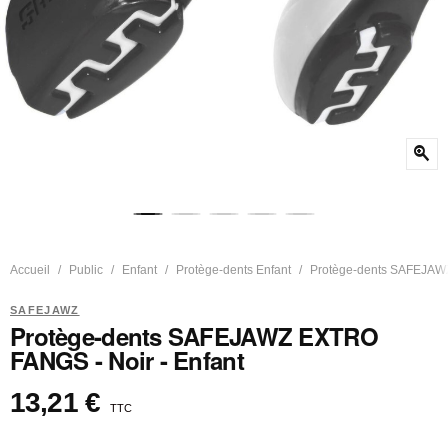
zoom_in
Accueil
Public
Enfant
Protège-dents Enfant
Protège-dents SAFEJAWZ
SAFEJAWZ
Protège-dents SAFEJAWZ EXTRO
FANGS - Noir - Enfant
13,21 €
TTC