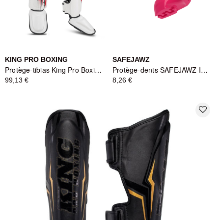
KING PRO BOXING
SAFEJAWZ
Protège-tibias King Pro Boxing Spartan Series - Blanc/Rouge/Noir
Protège-dents SAFEJAWZ INTRO Rose - Protection Auto-ajustable
99,13 €
8,26 €
favorite_border