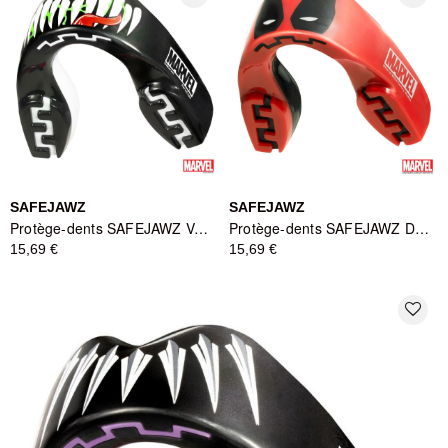
SAFEJAWZ
SAFEJAWZ
Protège-dents SAFEJAWZ Venom Marvel - Édition Limitée
Protège-dents SAFEJAWZ Deadpool Marvel Black/Red
15,69 €
15,69 €
favorite_border