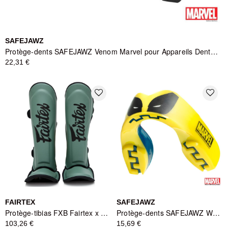
SAFEJAWZ
Protège-dents SAFEJAWZ Venom Marvel pour Appareils Dentaires
22,31 €
favorite_border
favorite_border
FAIRTEX
SAFEJAWZ
Protège-tibias FXB Fairtex x Booster - Vert
Protège-dents SAFEJAWZ WOLVERINE Yellow/Black - Série Marvel
103,26 €
15,69 €