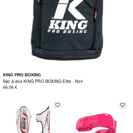
KING PRO BOXING
Sac à dos KING PRO BOXING Elite - Noir
66,06 €
favorite_border
favorite_border