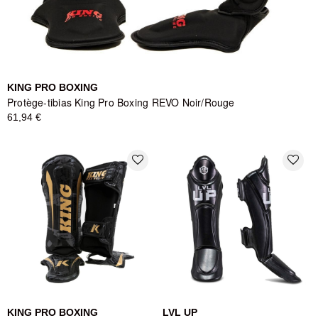
KING PRO BOXING
Protège-tibias King Pro Boxing REVO Noir/Rouge
61,94 €
favorite_border
favorite_border
KING PRO BOXING
LVL UP