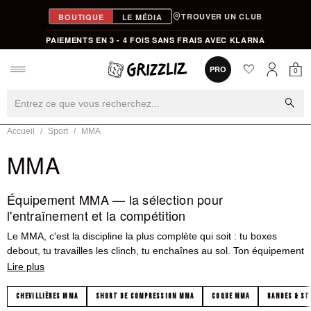
TROUVER UN CLUB
BOUTIQUE
LE MÉDIA
PAIEMENTS EN 3 - 4 FOIS SANS FRAIS AVEC KLARNA
favorite
0
PRO
0
Mon
Mon compt
search
Accueil
Sport
MMA
MMA
Équipement MMA — la sélection pour
l'entraînement et la compétition
Le MMA, c'est la discipline la plus complète qui soit : tu boxes
debout, tu travailles les clinch, tu enchaînes au sol. Ton équipement
MMA doit suivre cette réalité — résister aux frictions du tatami, tenir
les passages en salle, survivre aux séances de sparring. Chez
Grizzliz, la sélection couvre tout ce qu'il faut pour t'entraîner
CHEVILLIÈRES MMA
SHORT DE COMPRESSION MMA
COQUE MMA
BANDES & ST
sérieusement : des vêtements qui bougent avec toi aux protections