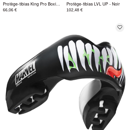
Protège-tibias King Pro Boxing Shogun Series - Noir/Gris/Or
Protège-tibias LVL UP - Noir
66,06 €
102,48 €
favorite_border