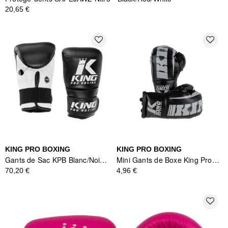
20,65 €
favorite_border
favorite_border
KING PRO BOXING
KING PRO BOXING
Gants de Sac KPB Blanc/Noir - King Pro Boxing
Mini Gants de Boxe King Pro Boxing - Noir/Gris
70,20 €
4,96 €
favorite_border