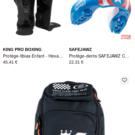
KING PRO BOXING
SAFEJAWZ
Protège-tibias Enfant - Hexagon Series Youth
Protège-dents SAFEJAWZ Captain America pour Appareils Dentaires - Bleu/Blanc/Rouge
45,41 €
22,31 €
favorite_border