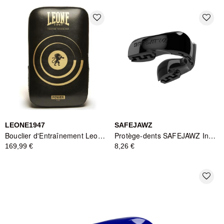
favorite_border
favorite_border
LEONE1947
SAFEJAWZ
Bouclier d'Entraînement Leone1947 GM431 Power Line - Noir
Protège-dents SAFEJAWZ Intro Series - Noir
169,99 €
8,26 €
favorite_border