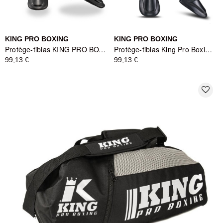
KING PRO BOXING
KING PRO BOXING
Protège-tibias KING PRO BOXING SGL-7 - Noir/Blanc
Protège-tibias King Pro Boxing Spartan Series - Noir/Vert/Gris
99,13 €
99,13 €
favorite_border