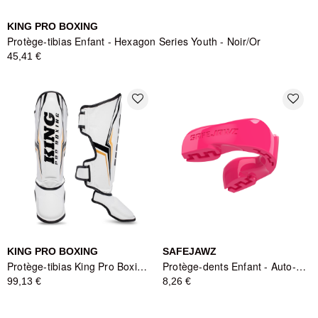
KING PRO BOXING
Protège-tibias Enfant - Hexagon Series Youth - Noir/Or
45,41 €
favorite_border
favorite_border
KING PRO BOXING
SAFEJAWZ
Protège-tibias King Pro Boxing THOR - Blanc
Protège-dents Enfant - Auto-ajustable
99,13 €
8,26 €