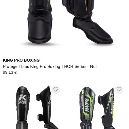
KING PRO BOXING
Protège-tibias King Pro Boxing THOR Series - Noir
99,13 €
favorite_border
favorite_border