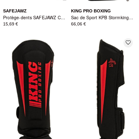
SAFEJAWZ
KING PRO BOXING
Protège-dents SAFEJAWZ Captain America Bleu/Blanc/Rouge - Série Marvel
Sac de Sport KPB Stormking Gymbag Noir - King Pro Boxing
15,69 €
66,06 €
favorite_border