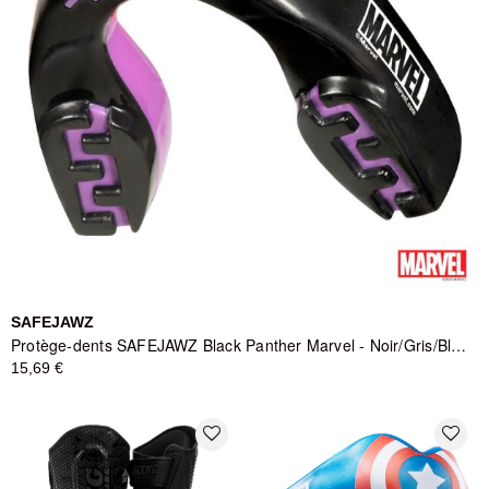
SAFEJAWZ
Protège-dents SAFEJAWZ Black Panther Marvel - Noir/Gris/Blanc/Violet - Adulte
15,69 €
favorite_border
favorite_border