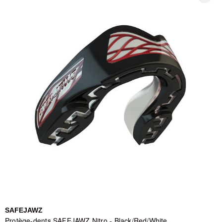
poignets, sac de sport pour transporter le tout, et tout ce qu'il faut
pour durer dans la durée. Peu importe ton niveau ou ton style de
combat, tu trouveras ici ce qu'il te faut — sans te tromper.
Explore la sélection ci-dessous, filtre par type de produit, et si tu as
un doute sur ce qui convient à ton niveau ou ta pratique, les
descriptions de chaque sous-catégorie sont là pour t'aider à choisir.
Fight smart.
SAFEJAWZ
Protège-dents SAFEJAWZ Nitro - Black/Red/White