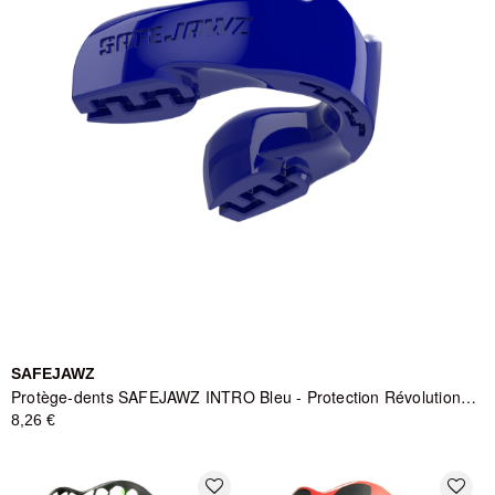
SAFEJAWZ
Protège-dents SAFEJAWZ INTRO Bleu - Protection Révolutionnaire
8,26 €
favorite_border
favorite_border