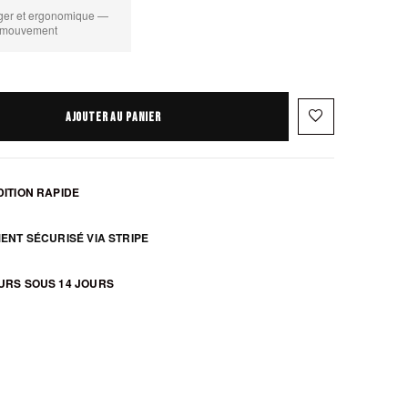
ger et ergonomique —
e mouvement
favorite_border
AJOUTER AU PANIER
ITION RAPIDE
ENT SÉCURISÉ VIA STRIPE
URS SOUS 14 JOURS