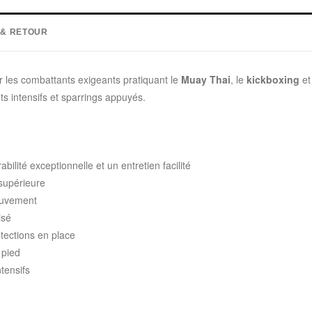
 & RETOUR
 les combattants exigeants pratiquant le
Muay Thai
, le
kickboxing
et
ts intensifs et sparrings appuyés.
bilité exceptionnelle et un entretien facilité
supérieure
ouvement
isé
tections en place
 pied
tensifs