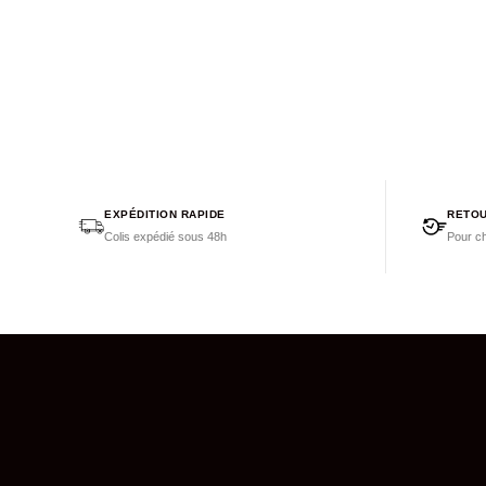
EXPÉDITION RAPIDE
RETOU
Colis expédié sous 48h
Pour ch