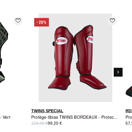
favorite_border
favorite_border
-20%
keyboard_arrow_right
Suivant
TWINS SPECIAL
RD
- Vert
Protège-tibias TWINS BORDEAUX - Protection Premium
124,00 €
99,20 €
57,