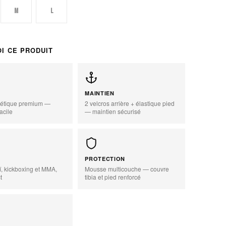
M
L
I CE PRODUIT
MAINTIEN
hétique premium —
2 velcros arrière + élastique pied
facile
— maintien sécurisé
zoom_in
PROTECTION
, kickboxing et MMA,
Mousse multicouche — couvre
t
tibia et pied renforcé