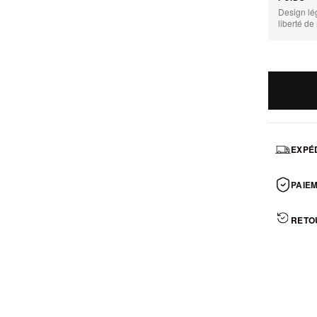
Design lé
liberté d
EXPÉD
PAIEM
RETO