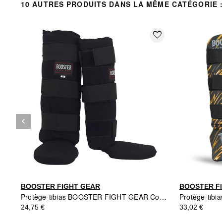
10 AUTRES PRODUITS DANS LA MÊME CATÉGORIE 
favorite_border
keyboard_arrow_left
Précédent
BOOSTER FIGHT GEAR
BOOSTER F
Protège-tibias BOOSTER FIGHT GEAR Cotton Shinguards - Noir
24,75 €
33,02 €