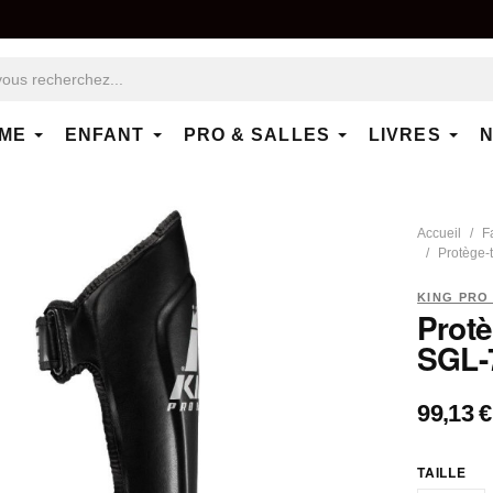
ME
ENFANT
PRO & SALLES
LIVRES
N
Accueil
F
Protège-
KING PRO
Prot
SGL-7
99,13 €
TAILLE