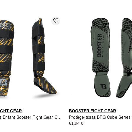
:
favorite_border
IGHT GEAR
BOOSTER FIGHT GEAR
Protège-tibias Enfant Booster Fight Gear Combat Series - Noir/Orange
Protège-tibias BFG Cube Series 
61,94 €