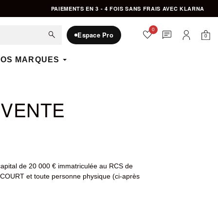
PAIEMENTS EN 3 - 4 FOIS SANS FRAIS AVEC KLARNA
0
favorite
chat
search
Espace Pro
0
Mon 
Mon compte
OS MARQUES
 VENTE
 capital de 20 000 € immatriculée au RCS de
COURT et toute personne physique (ci-après