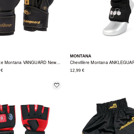
MONTANA
Gants de Boxe Montana VANGUARD NewCode
 €
12,99 €
favorite_border