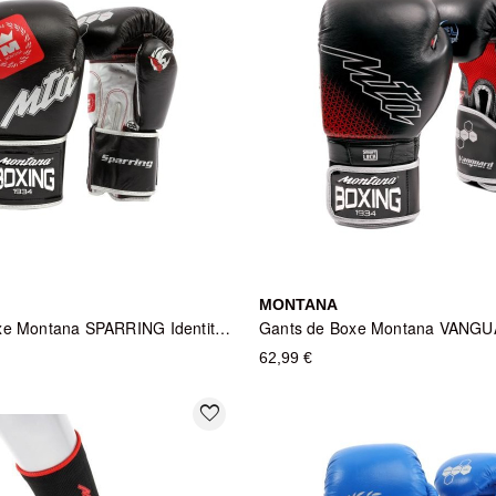
MONTANA
Gants de Boxe Montana SPARRING Identity - Noir
62,99 €
favorite_border