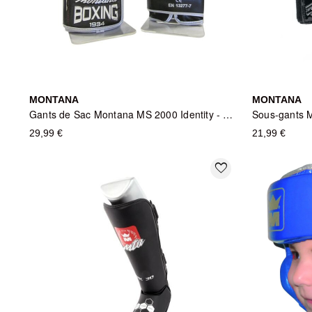
MONTANA
MONTANA
Gants de Sac Montana MS 2000 Identity - Noir
29,99 €
21,99 €
favorite_border