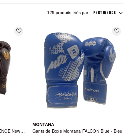
Boxe
et
Gants de Boxe
.
129 produits triés par :
PERTINENCE
favorite_border
favorite_border
MONTANA
Gants de Boxe Montana X-PERIENCE NewCode - Noir
Gants de Boxe Montana FALCON Blue - Bleu