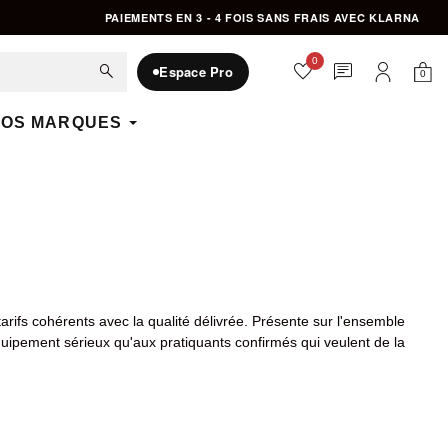
PAIEMENTS EN 3 - 4 FOIS SANS FRAIS AVEC KLARNA
0
favorite
chat
search
Espace Pro
0
Mon 
Mon compte
OS MARQUES
ifs cohérents avec la qualité délivrée. Présente sur l'ensemble
quipement sérieux qu'aux pratiquants confirmés qui veulent de la
eurs poids et coloris, shorts de combat, protège-tibias, coques,
ement appréciés pour leur solidité et leur rapport qualité-prix