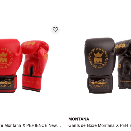
s sélections
Boxe
,
Muay Thaï & Kick-Boxing
et nos catégories
Casque 
favorite_border
MONTANA
Gants de Boxe Montana X-PERIENCE NewCode Red - Rouge