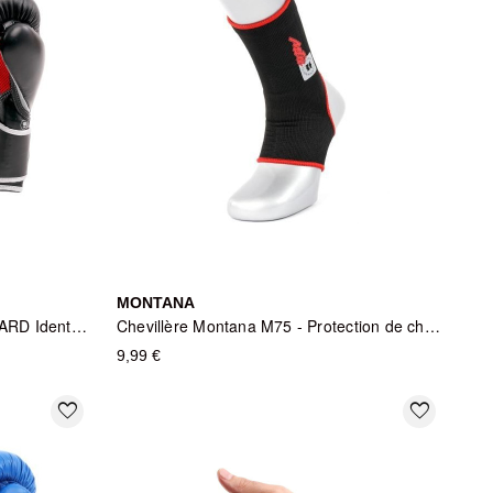
MONTANA
Gants de Boxe Montana VANGUARD Identity - Noir
Chevillère Montana M75 - Protection de cheville en coton élastique
9,99 €
favorite_border
favorite_border