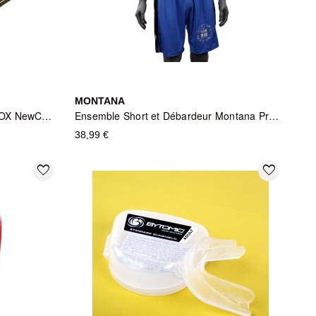
MONTANA
Short de Boxe Montana MULTIBOX NewCode - Noir
Ensemble Short et Débardeur Montana Practice Bleu
38,99 €
favorite_border
favorite_border