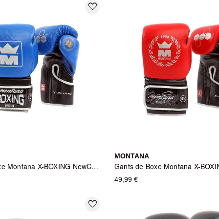
favorite_border
MONTANA
Gants de Boxe Montana X-BOXING NewCode Blue - Bleu
49,99 €
favorite_border