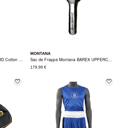
MONTANA
Chevillère Montana ANKLEGUARD Cotton - Protection en mousse haute densité
Sac de Frappe Montana BAREX UPPERCUT - Noir et Argent
179,99 €
favorite_border
favorite_border