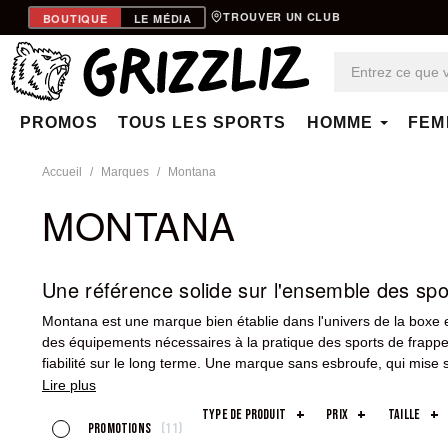
TROUVER UN CLUB
BOUTIQUE
LE MÉDIA
PROMOS
TOUS LES SPORTS
HOMME
FEM
Accueil
Marques
Montana
MONTANA
Une référence solide sur l'ensemble des spo
Montana est une marque bien établie dans l'univers de la boxe 
des équipements nécessaires à la pratique des sports de frappe,
fiabilité sur le long terme. Une marque sans esbroufe, qui mise s
Chez Grizzliz, le catalogue Montana est l'un des plus complets 
type de produit
prix
taille
protège-dents, casques — de quoi équiper un pratiquant de la tê
promotions
11
sur les gammes intermédiaires.