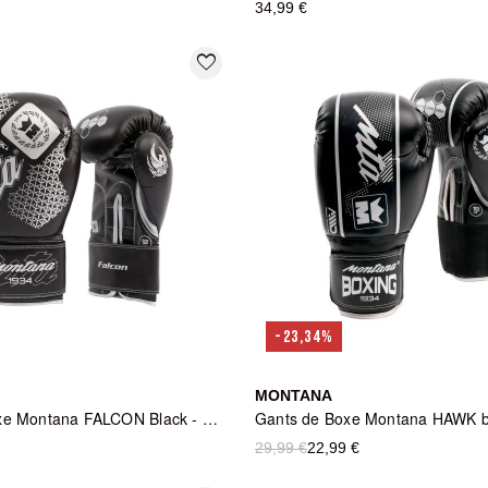
34,99 €
favorite_border
-23,34%
MONTANA
Gants de Boxe Montana FALCON Black - Noir
Gants de Boxe Montana HAWK bl
29,99 €
22,99 €