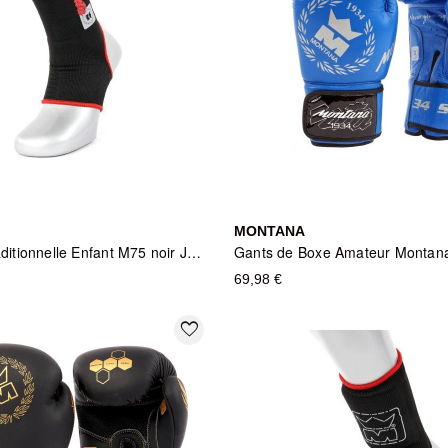
MONTANA
Chevillère traditionnelle Enfant M75 noir Junior
69,98 €
favorite_border