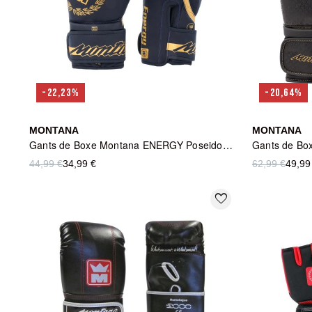
-22,23%
-20,64%
MONTANA
MONTANA
Gants de Boxe Montana ENERGY Poseidon 2024 - Bleu
44,99 €
34,99 €
62,99 €
49,99
favorite_border