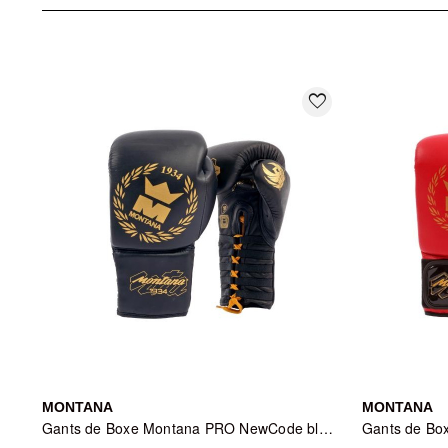
Retrouvez l'ensemble du catalogue sur
Montana
et explorez no
favorite_border
MONTANA
MONTANA
Gants de Boxe Montana PRO NewCode black - Noir