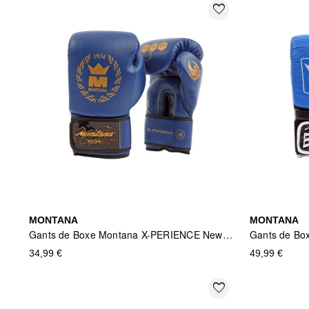
favorite_border
MONTANA
MONTANA
Gants de Boxe Montana X-PERIENCE NewCode - Bleu
34,99 €
49,99 €
favorite_border