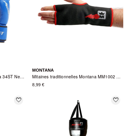
MONTANA
Gants de Boxe Amateur Montana 34ST NewCode - Bleu
Mitaines traditionnelles Montana MM1002 - Protection anti-ampoules
8,99 €
favorite_border
favorite_border