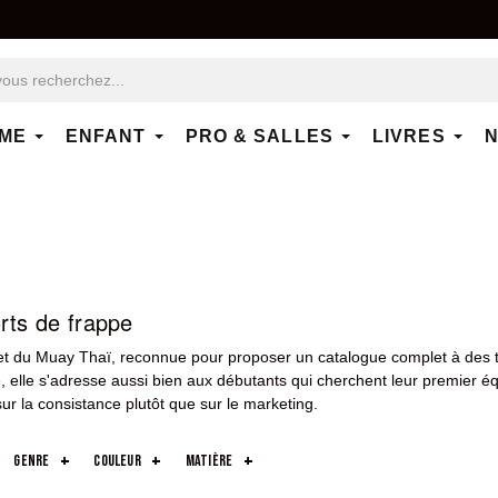
ME
ENFANT
PRO & SALLES
LIVRES
N
rts de frappe
et du Muay Thaï, reconnue pour proposer un catalogue complet à des tar
 elle s'adresse aussi bien aux débutants qui cherchent leur premier é
ur la consistance plutôt que sur le marketing.
parmi les marques de frappe : gants de boxe et de Muay Thaï dans plusi
genre
couleur
matière
te aux pieds avec une seule marque. Les gants Montana sont particulièr