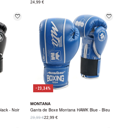
24,99 €
favorite_border
favorite_border
-23,34%
MONTANA
ack - Noir
Gants de Boxe Montana HAWK Blue - Bleu
29,99 €
22,99 €