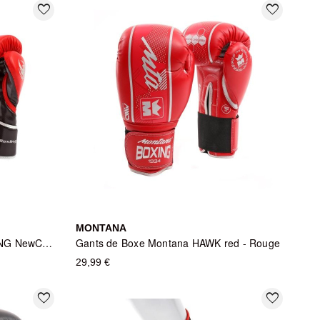
favorite_border
favorite_border
MONTANA
Gants de Boxe Montana X-BOXING NewCode Red - Rouge
Gants de Boxe Montana HAWK red - Rouge
29,99 €
favorite_border
favorite_border