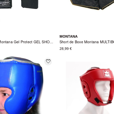
MONTANA
Sous-gants Montana Gel Protect GEL SHOCK - Noir et Rouge
28,99 €
favorite_border