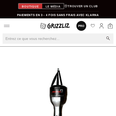
TROUVER UN CLUB
BOUTIQUE
LE MÉDIA
PAIEMENTS EN 3 - 4 FOIS SANS FRAIS AVEC KLARNA
favorite
0
PRO
0
Mon
Mon compt
search