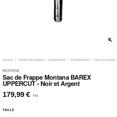
zoom_in
Accueil
Famille de produit
Équipement
Entraînement
Sacs de frappe
MONTANA
Sac de Frappe Montana BAREX
UPPERCUT - Noir et Argent
179,99 €
TTC
TAILLE