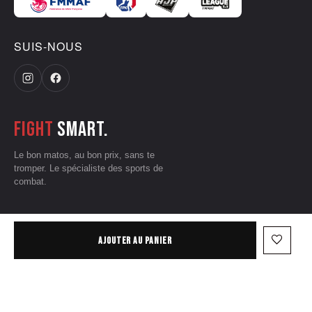
SUIS-NOUS
Fight
smart.
Le bon matos, au bon prix, sans te
tromper. Le spécialiste des sports de
combat.
CGV
•
Mentions légales
•
Données personnelles
•
Conditions d'utilisation
favorite_border
AJOUTER AU PANIER
— © 2026 Grizzliz