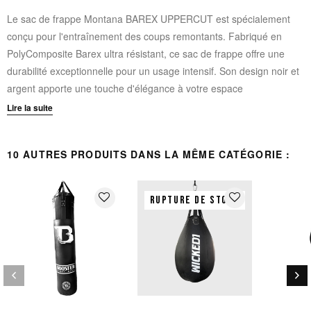
Le sac de frappe Montana BAREX UPPERCUT est spécialement
conçu pour l'entraînement des coups remontants. Fabriqué en
PolyComposite Barex ultra résistant, ce sac de frappe offre une
durabilité exceptionnelle pour un usage intensif. Son design noir et
argent apporte une touche d'élégance à votre espace
d'entraînement.
Lire la suite
Matériau : PolyComposite Barex ultra résistant
10 AUTRES PRODUITS DANS LA MÊME CATÉGORIE :
Spécialement optimisé pour l'entraînement des uppercuts
Système d'accrochage : 4 sangles avec anneau de
suspension
favorite_border
favorite_border
RUPTURE DE STOCK
Remplissage : chutes de textiles pour un excellent
amortissement
Dimensions : 110 x 40 cm
Poids : approximativement 18 kg
keyboard_arrow_left
keyboard_arrow_right
Coloris : Noir et Argent
Précédent
Sui
Produit vérifié par scanner pour garantir la qualité