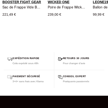
BOOSTER FIGHT GEAR
WICKED ONE
LEONE19
Sac de Frappe Vide BFG 180cm - Noir - BOOSTER FIGHT GEAR
Poire de Frappe Wicked One PUNCHING PEAR 100x50cm 30kg
221,49 €
239,00 €
99,99 €
EXPÉDITION RAPIDE
RETOURS 30 JOURS
Colis expédié sous 48h
Pour changer d'avis
PAIEMENT SÉCURISÉ
CONSEIL EXPERT
3×4× sans frais avec Klarna
Pratiquants passionnés