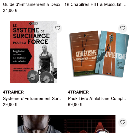
Guide d'Entraînement à Deux - 16 Chapitres HIIT & Musculation - 4TRAINER
24,90 €
favorite_border
favorite_border
4TRAINER
4TRAINER
Système d'Entraînement Surcharge Force 4TRAINER
Pack Livre Athlétisme Complet - Tome 1 & 2 - 4TRAINER
29,90 €
69,90 €
favorite_border