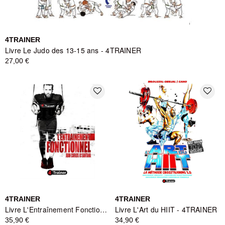
4TRAINER
Livre Le Judo des 13-15 ans - 4TRAINER
27,00 €
favorite_border
favorite_border
4TRAINER
4TRAINER
Livre L'Entraînement Fonctionnel - Juan Carlos Santana - 4TRAINER
Livre L'Art du HIIT - 4TRAINER
35,90 €
34,90 €