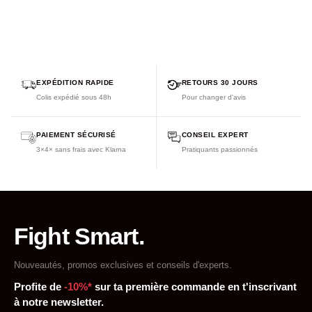
EXPÉDITION RAPIDE
RETOURS 30 JOURS
Colis expédié sous 48h
Pour changer d'avis
PAIEMENT SÉCURISÉ
CONSEIL EXPERT
3×4× sans frais avec Klarna
Pratiquants passionnés
Fight Smart.
Nouveautés, promos exclusives et conseils d'experts.
Profite de
-10%*
sur ta première commande en t'inscrivant
à notre newsletter.