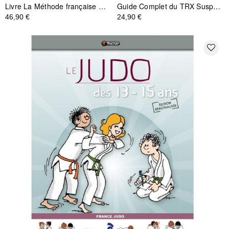
Livre La Méthode française Coffret 3 tomes - 4TRAINER
Guide Complet du TRX Suspension Training - Méthode Officielle 4TRAINER
46,90 €
24,90 €
favorite_border