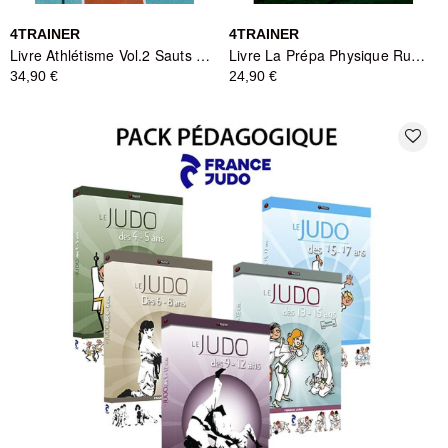
4TRAINER
4TRAINER
Livre Athlétisme Vol.2 Sauts et Lancers - 4TRAINER
Livre La Prépa Physique Rugby - Développement de la Vitesse - 4TRAINER
34,90 €
24,90 €
favorite_border