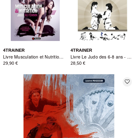
4TRAINER
4TRAINER
Livre Musculation et Nutrition au féminin - 4TRAINER
Livre Le Judo des 6-8 ans - Cahiers Pédagogiques FFJDA - 4TRAINER
29,90 €
28,50 €
favorite_border