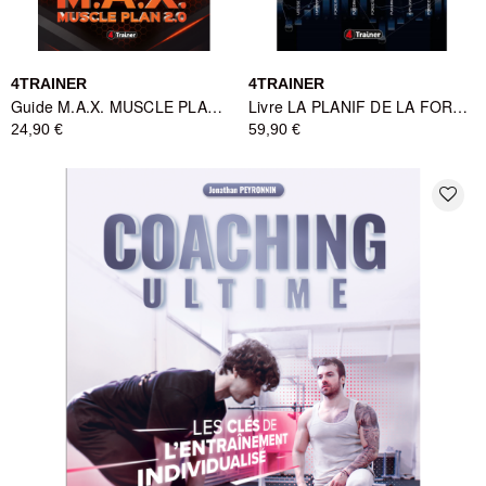
4TRAINER
4TRAINER
Guide M.A.X. MUSCLE PLAN 2.0 - Musculation Hypertrophie - 4TRAINER
Livre LA PLANIF DE LA FORCE - Guide Entraînement Résistance - 4TRAINER
24,90 €
59,90 €
favorite_border