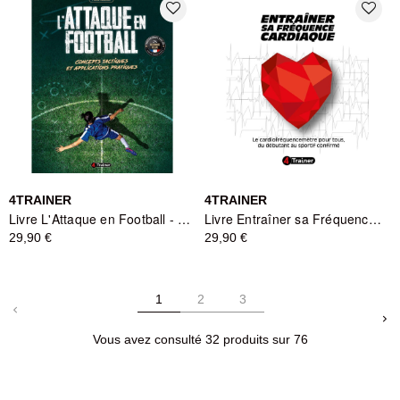
favorite_border
favorite_border
4TRAINER
4TRAINER
Livre L'Attaque en Football - Concepts Tactiques - 4TRAINER
Livre Entraîner sa Fréquence Cardiaque - 4TRAINER
29,90 €
29,90 €
1
2
3
keyboard_arrow_left
keyboard_arrow_right
Vous avez consulté 32 produits sur 76