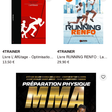
4TRAINER
4TRAINER
Livre L'Affûtage - Optimisation Performance Sportive - 4TRAINER
Livre RUNNING RENFO : La Préparation Physique en Course à Pied - 4TRAINER
13,50 €
29,90 €
favorite_border