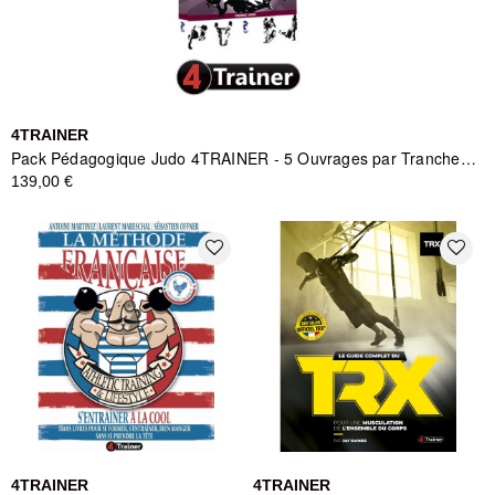
4TRAINER
Pack Pédagogique Judo 4TRAINER - 5 Ouvrages par Tranches d'Âge
139,00 €
favorite_border
favorite_border
4TRAINER
4TRAINER