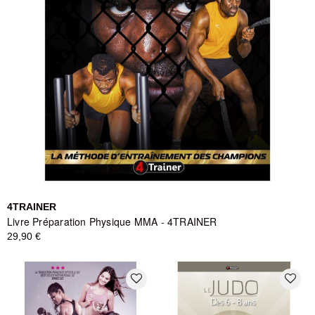
4TRAINER
Livre Préparation Physique MMA - 4TRAINER
29,90 €
favorite_border
favorite_border