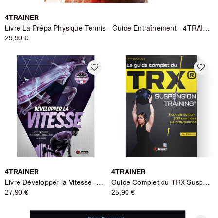
4TRAINER
Livre La Prépa Physique Tennis - Guide Entraînement - 4TRAINER
29,90 €
favorite_border
favorite_border
4TRAINER
4TRAINER
Livre Développer la Vitesse - Guide Entraînement - 4TRAINER
Guide Complet du TRX Suspension Training 2ème Édition - 4TRAINER
27,90 €
25,90 €