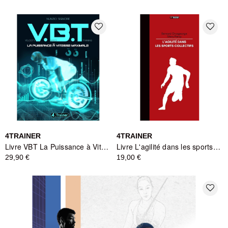
favorite_border
favorite_border
4TRAINER
4TRAINER
Livre VBT La Puissance à Vitesse Maximale - 4TRAINER
Livre L'agilité dans les sports collectifs - 4TRAINER
29,90 €
19,00 €
favorite_border