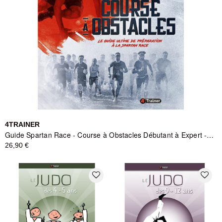
4TRAINER
Guide Spartan Race - Course à Obstacles Débutant à Expert - 4TRAINER
26,90 €
favorite_border
favorite_border