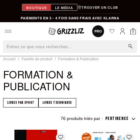
TROUVER UN CLUB
BOUTIQUE
LE MÉDIA
PAIEMENTS EN 3 - 4 FOIS SANS FRAIS AVEC KLARNA
favorite
0
PRO
0
Mon
Mon compt
search
Accueil
Famille de produit
Formation & Publication
FORMATION &
PUBLICATION
LIVRES PAR SPORT
LIVRES TECHNIQUES
76 produits triés par :
PERTINENCE
favorite_border
favorite_border