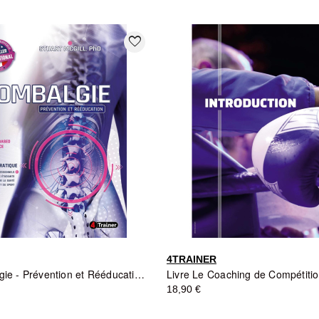
favorite_border
4TRAINER
Livre Lombalgie - Prévention et Rééducation - 4TRAINER
18,90 €