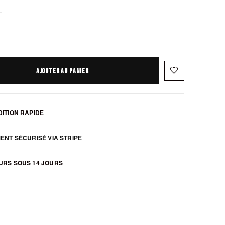
favorite_border
AJOUTER AU PANIER
ITION RAPIDE
ENT SÉCURISÉ VIA STRIPE
zoom_in
URS SOUS 14 JOURS