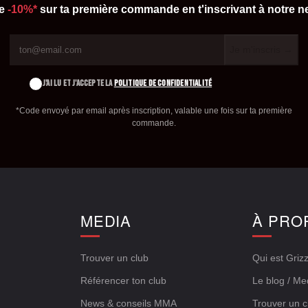
de
-10%*
sur ta première commande en t'inscrivant à notre ne
Je m'inscris →
J'AI LU ET J'ACCEPTE LA
POLITIQUE DE CONFIDENTIALITÉ
*Code envoyé par email après inscription, valable une fois sur ta première
commande.
E
MEDIA
À PRO
Trouver un club
Qui est Grizz
Référencer ton club
Le blog / Me
News & conseils MMA
Trouver un c