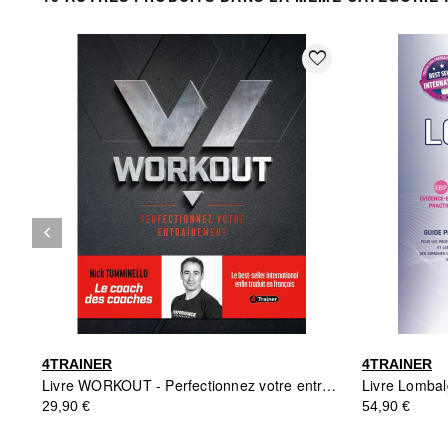
favorite_border
keyboard_arrow_left
Précédent
4TRAINER
4TRAINER
Livre WORKOUT - Perfectionnez votre entraînement - 4TRAINER
29,90 €
54,90 €