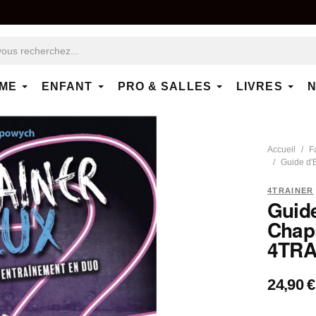
ME
ENFANT
PRO & SALLES
LIVRES
N
Accueil
F
Guide d'E
4TRAINER
Guide
Chapi
4TRA
24,90 €