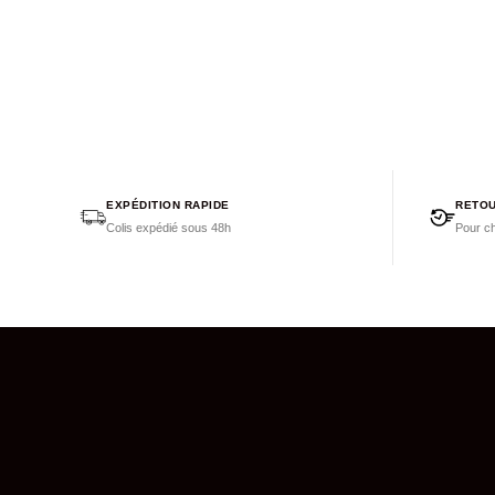
EXPÉDITION RAPIDE
RETOU
Colis expédié sous 48h
Pour ch