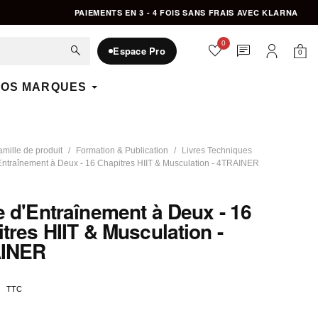
PAIEMENTS EN 3 - 4 FOIS SANS FRAIS AVEC KLARNA
0
favorite
chat
search
Espace Pro
0
Mon 
Mon compte
OS MARQUES
amille de produit
Formation & Publication
Livres Techniques
ntraînement à Deux - 16 Chapitres HIIT & Musculation - 4TRAINER
 d'Entraînement à Deux - 16
tres HIIT & Musculation -
INER
TTC