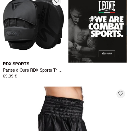
favorite_border
RDX SPORTS
Pattes d'Ours RDX Sports T15 - Cuir Combat ConvEX - Noir Mat
69,99 €
favorite_border