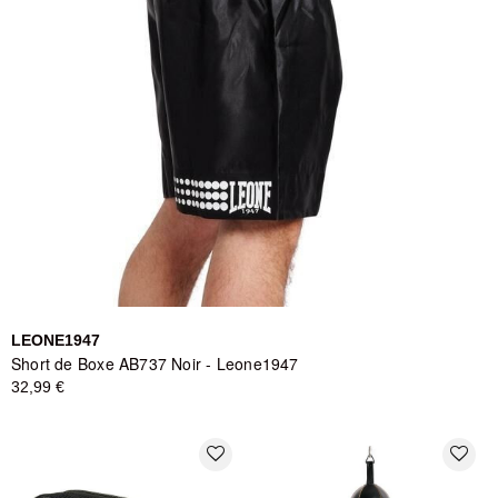
LEONE1947
Short de Boxe AB737 Noir - Leone1947
32,99 €
favorite_border
favorite_border