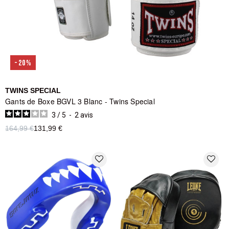
-20%
TWINS SPECIAL
Gants de Boxe BGVL 3 Blanc - Twins Special
3
/
5
-
2
avis
164,99 €
131,99 €
favorite_border
favorite_border