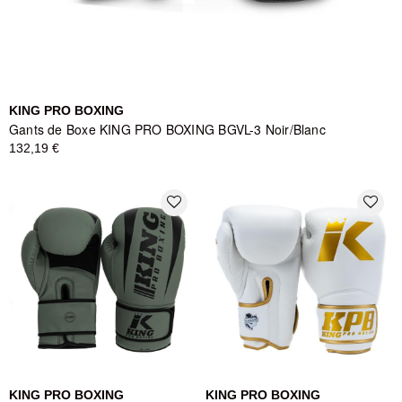
KING PRO BOXING
Gants de Boxe KING PRO BOXING BGVL-3 Noir/Blanc
132,19 €
favorite_border
favorite_border
KING PRO BOXING
KING PRO BOXING