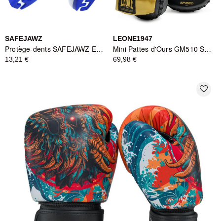
SAFEJAWZ
LEONE1947
Protège-dents SAFEJAWZ EXTRO SHARK Bleu/Blanc - Protection Avancée
Mini Pattes d'Ours GM510 Speed Line - Leone1947 - Noir
13,21 €
69,98 €
favorite_border