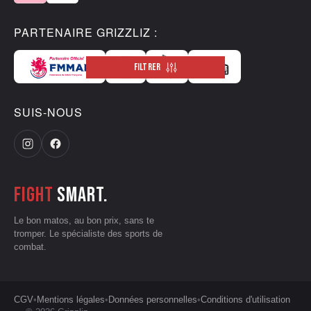
PARTENAIRE GRIZZLIZ :
FILTRER
SUIS-NOUS
Fight
smart.
Le bon matos, au bon prix, sans te
tromper. Le spécialiste des sports de
combat.
CGV
•
Mentions légales
•
Données personnelles
•
Conditions d'utilisation