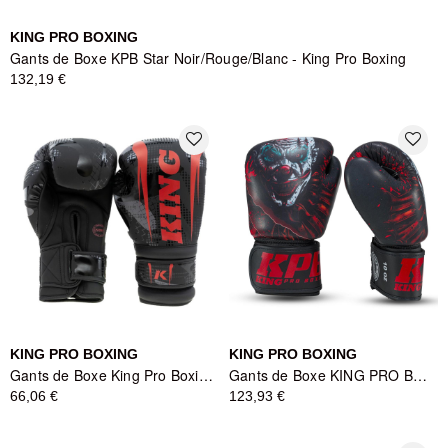
KING PRO BOXING
Gants de Boxe KPB Star Noir/Rouge/Blanc - King Pro Boxing
132,19 €
favorite_border
favorite_border
KING PRO BOXING
KING PRO BOXING
Gants de Boxe King Pro Boxing Shogun Series Noir et Rouge
Gants de Boxe KING PRO BOXING Scary Series - Noir/Rouge/Blanc
66,06 €
123,93 €