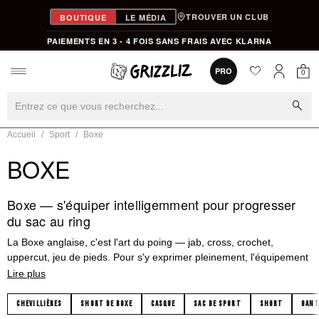
TROUVER UN CLUB
BOUTIQUE
LE MÉDIA
PAIEMENTS EN 3 - 4 FOIS SANS FRAIS AVEC KLARNA
favorite
0
PRO
0
Mon
Mon compt
search
Accueil
Sport
Boxe
BOXE
Boxe — s'équiper intelligemment pour progresser
du sac au ring
La Boxe anglaise, c'est l'art du poing — jab, cross, crochet,
uppercut, jeu de pieds. Pour s'y exprimer pleinement, l'équipement
doit être à la hauteur. Des
gants de boxe
bien choisis, des
bandes
pour protéger les mains, un
short
qui libère les mouvements et des
chaussures
adaptées au ring — voilà le kit de base. Chez Grizzliz,
CHEVILLIÈRES
SHORT DE BOXE
CASQUE
SAC DE SPORT
SHORT
GANT
la sélection est curatée pour les pratiquants sérieux, du premier