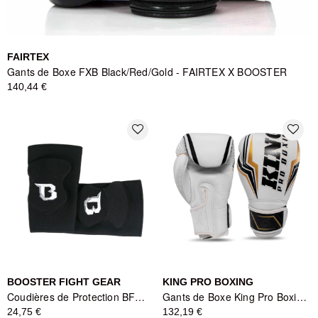
FAIRTEX
Gants de Boxe FXB Black/Red/Gold - FAIRTEX X BOOSTER
140,44 €
favorite_border
favorite_border
BOOSTER FIGHT GEAR
KING PRO BOXING
Coudières de Protection BFG EKP Booster Fight Gear - Noir
Gants de Boxe King Pro Boxing Thor - Noir/Blanc/Or
24,75 €
132,19 €