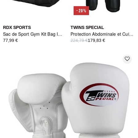
-20%
RDX SPORTS
TWINS SPECIAL
Sac de Sport Gym Kit Bag IMMAF-1 RDX Sports - Noir
Protection Abdominale et Cuisses TWINS BEPTS1 Noir
77,99 €
224,79 €
179,83 €
favorite_border