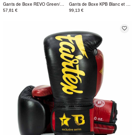
Gants de Boxe REVO Green/Black - King Pro Boxing
Gants de Boxe KPB Blanc et Or - King Pro Boxing
57,81 €
99,13 €
favorite_border