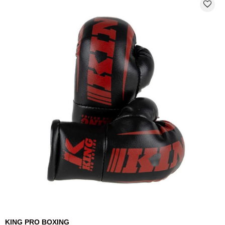
favorite_border
KING PRO BOXING