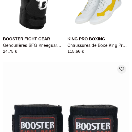
BOOSTER FIGHT GEAR
KING PRO BOXING
Genouillères BFG Kneeguards Booster Fight Gear - Noir
Chaussures de Boxe King Pro Boxing Apex Pro - Blanc
24,75 €
115,66 €
favorite_border