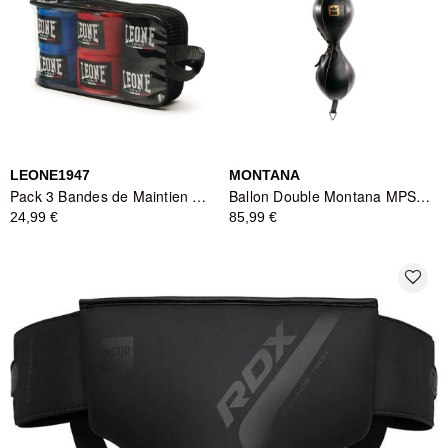
LEONE1947
MONTANA
Pack 3 Bandes de Maintien Tricolore - Leone1947
Ballon Double Montana MPS 3000 - Noir
24,99 €
85,99 €
favorite_border