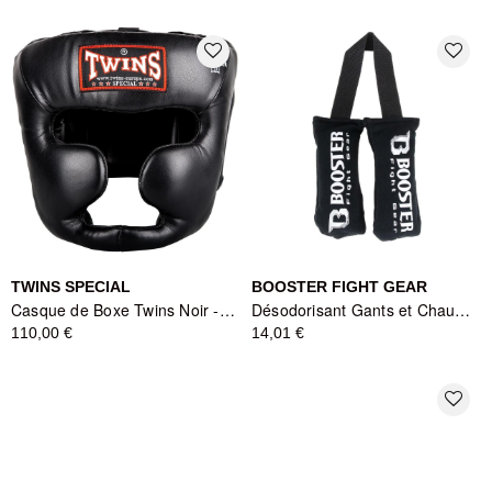
favorite_border
favorite_border
TWINS SPECIAL
BOOSTER FIGHT GEAR
Casque de Boxe Twins Noir - Protection Renforcée
Désodorisant Gants et Chaussures BFG Noir - BOOSTER FIGHT GEAR
110,00 €
14,01 €
favorite_border