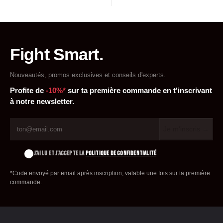
Fight Smart.
Nouveautés, promos exclusives et conseils d'experts.
Profite de
-10%*
sur ta première commande en t'inscrivant
à notre newsletter.
Je m'inscris →
J'AI LU ET J'ACCEPTE LA
POLITIQUE DE CONFIDENTIALITÉ
*Code envoyé par email après inscription, valable une fois sur ta première
commande.