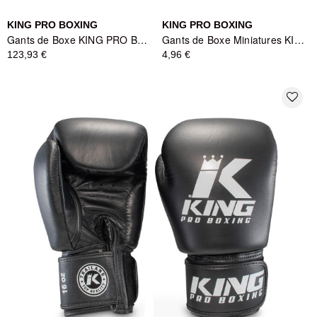
KING PRO BOXING
KING PRO BOXING
Gants de Boxe KING PRO BOXING Hatamoto - Noir
Gants de Boxe Miniatures KING PRO BOXING Noir/Or - REVO Series
123,93 €
4,96 €
favorite_border