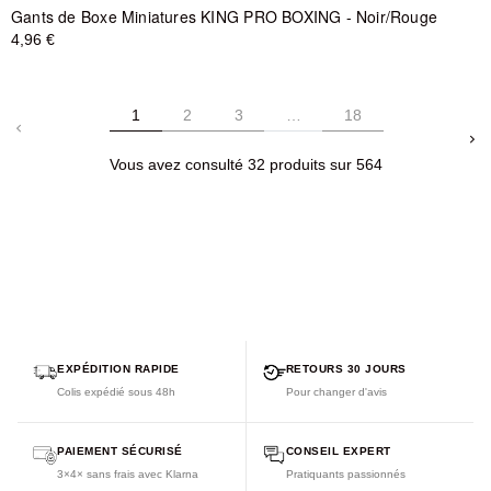
Gants de Boxe Miniatures KING PRO BOXING - Noir/Rouge
4,96 €
1
2
3
…
18
keyboard_arrow_left
keyboard_arrow_right
Vous avez consulté 32 produits sur 564
EXPÉDITION RAPIDE
RETOURS 30 JOURS
Colis expédié sous 48h
Pour changer d'avis
PAIEMENT SÉCURISÉ
CONSEIL EXPERT
3×4× sans frais avec Klarna
Pratiquants passionnés