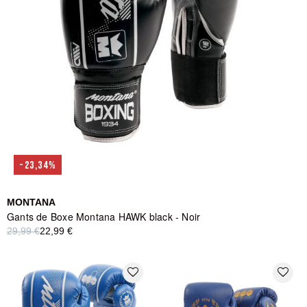
-23,34%
MONTANA
Gants de Boxe Montana HAWK black - Noir
29,99 €
22,99 €
favorite_border
favorite_border