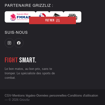
PARTENAIRE GRIZZLIZ :
FILTRER
SUIS-NOUS
Fight
smart.
Le bon matos, au bon prix, sans te
tromper. Le spécialiste des sports de
combat.
CGV
•
Mentions légales
•
Données personnelles
•
Conditions d'utilisation
— © 2026 Grizzliz