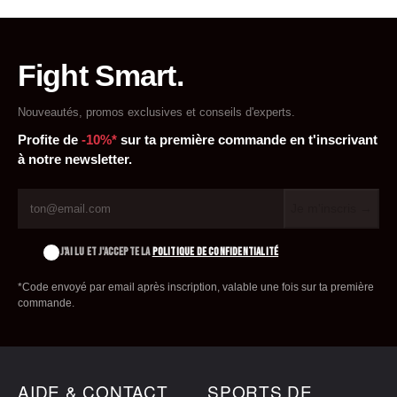
Fight Smart.
Nouveautés, promos exclusives et conseils d'experts.
Profite de
-10%*
sur ta première commande en t'inscrivant
à notre newsletter.
Je m'inscris →
J'AI LU ET J'ACCEPTE LA
POLITIQUE DE CONFIDENTIALITÉ
*Code envoyé par email après inscription, valable une fois sur ta première
commande.
AIDE & CONTACT
SPORTS DE