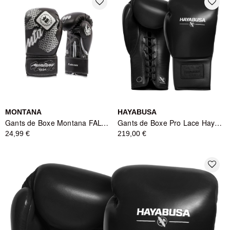
favorite_border
favorite_border
MONTANA
HAYABUSA
Gants de Boxe Montana FALCON Black - Noir
Gants de Boxe Pro Lace Hayabusa - Noir
24,99 €
219,00 €
favorite_border