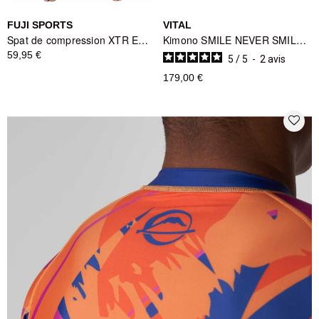
FUJI SPORTS
VITAL
Spat de compression XTR Extreme Femme Rose - Fuji Sports
Kimono SMILE NEVER SMILE Blanc - Vital
59,95 €
5
/
5
-
2
avis
179,00 €
favorite_border