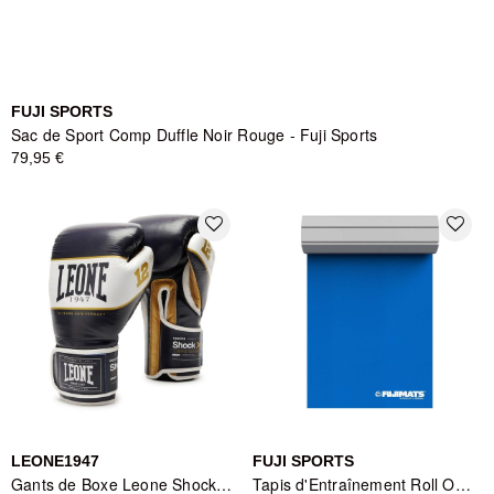
FUJI SPORTS
Sac de Sport Comp Duffle Noir Rouge - Fuji Sports
79,95 €
favorite_border
favorite_border
LEONE1947
FUJI SPORTS
Gants de Boxe Leone Shock X Bleu
Tapis d'Entraînement Roll Out Smooth Series Blue Fuji Sports