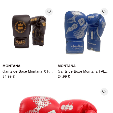
favorite_border
favorite_border
MONTANA
MONTANA
Gants de Boxe Montana X-PERIENCE NewCode - Noir
Gants de Boxe Montana FALCON Blue - Bleu
34,99 €
24,99 €
favorite_border