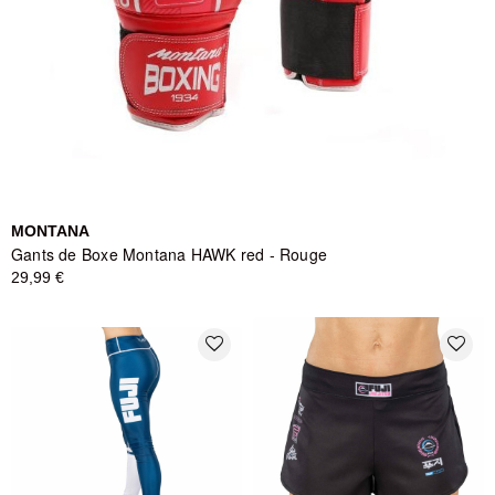
MONTANA
Gants de Boxe Montana HAWK red - Rouge
29,99 €
favorite_border
favorite_border