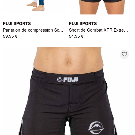
FUJI SPORTS
FUJI SPORTS
Pantalon de compression Script Femme Bleu - Fuji Sports
Short de Combat XTR Extreme Femme Rose - Fuji Sports
59,95 €
54,95 €
favorite_border