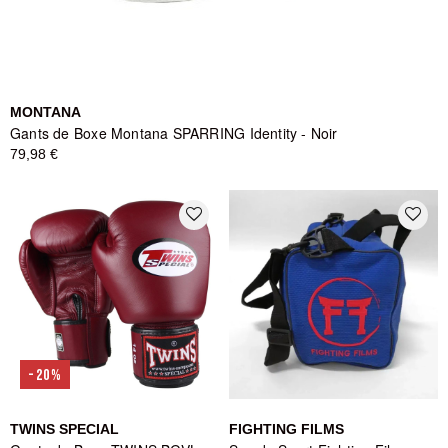
MONTANA
Gants de Boxe Montana SPARRING Identity - Noir
79,98 €
favorite_border
favorite_border
-20%
TWINS SPECIAL
FIGHTING FILMS