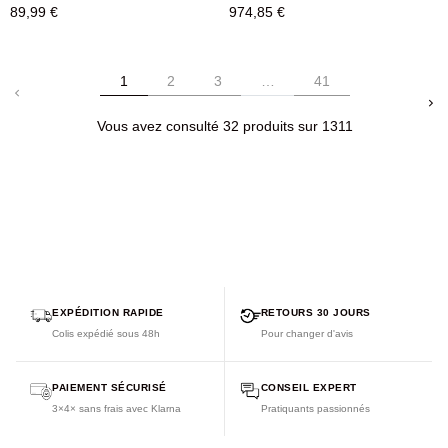
89,99 €
974,85 €
1
2
3
…
41
keyboard_arrow_left
keyboard_arrow_right
Vous avez consulté 32 produits sur 1311
EXPÉDITION RAPIDE
RETOURS 30 JOURS
Colis expédié sous 48h
Pour changer d'avis
PAIEMENT SÉCURISÉ
CONSEIL EXPERT
3×4× sans frais avec Klarna
Pratiquants passionnés