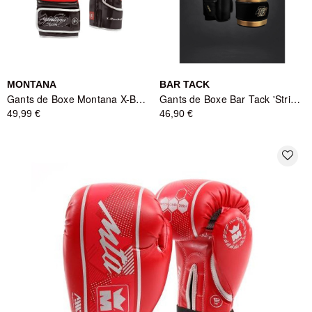
MONTANA
BAR TACK
Gants de Boxe Montana X-BOXING NewCode Red - Rouge
Gants de Boxe Bar Tack 'Striker' Blanc/Or
49,99 €
46,90 €
favorite_border