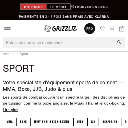
TROUVER UN CLUB
BOUTIQUE
LE MÉDIA
PAIEMENTS EN 3 - 4 FOIS SANS FRAIS AVEC KLARNA
favorite
0
PRO
0
Mon
Mon compt
search
Accueil
Sport
SPORT
Votre spécialiste d'équipement sports de combat —
MMA, Boxe, JJB, Judo & plus
Les sports de combat couvrent un spectre large : des disciplines de
percussion comme la boxe anglaise, le Muay Thaï et le kick-boxing,
aux sports de grappling comme le JJB, le Grappling No-Gi et le
Judo, en passant par les sports mixtes comme le MMA qui
combinent les deux. Chaque discipline a ses propres exigences
MMA
BOXE
MUAY THAÏ & KICK-BOXING
JUDO
JJB
GRAPPLING
F
techniques en matière d'équipement — et c'est précisément pour