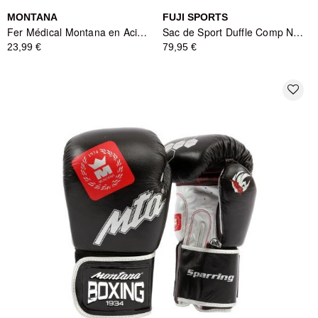
MONTANA
FUJI SPORTS
Fer Médical Montana en Acier - Métal
Sac de Sport Duffle Comp Noir/Bleu - Fuji Sports
23,99 €
79,95 €
favorite_border