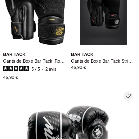
BAR TACK
BAR TACK
Gants de Boxe Bar Tack 'Royal Boxing' - Noir
Gants de Boxe Bar Tack Striker - Noir
46,90 €
5
/
5
-
2
avis
46,90 €
favorite_border