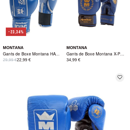
-23,34%
MONTANA
MONTANA
Gants de Boxe Montana HAWK Blue - Bleu
Gants de Boxe Montana X-PERIENCE NewCode - Bleu
29,99 €
22,99 €
34,99 €
favorite_border