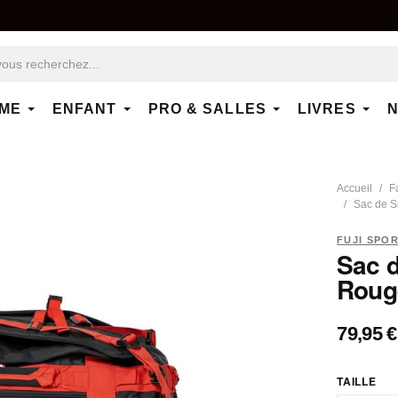
ME
ENFANT
PRO & SALLES
LIVRES
N
Accueil
F
Sac de Sp
FUJI SPO
Sac d
Rouge
79,95 €
TAILLE