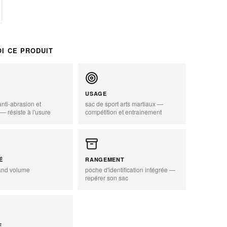
I CE PRODUIT
USAGE
nti-abrasion et
sac de sport arts martiaux —
— résiste à l'usure
compétition et entraînement
zoom_in
É
RANGEMENT
and volume
poche d'identification intégrée —
repérer son sac
E