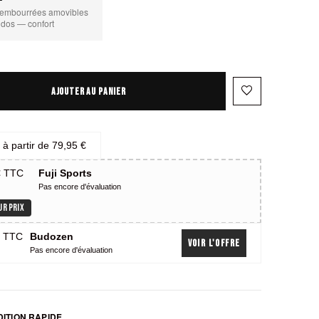
 rembourrées amovibles
 dos — confort
favorite_border
AJOUTER AU PANIER
s à partir de
79,95 €
€
TTC
Fuji Sports
Pas encore d'évaluation
UR PRIX
€
TTC
Budozen
Voir l'offre
Pas encore d'évaluation
ITION RAPIDE