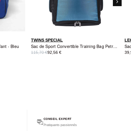
keyboard_arrow_right
Suivant
TWINS SPECIAL
LE
fant - Bleu
Sac de Sport Convertible Training Bag Petrol - TWINS
Sac
115,70 €
92,56 €
39,
CONSEIL EXPERT
Pratiquants passionnés