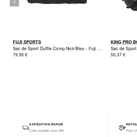
keyboard_arrow_left
Précédent
FUJI SPORTS
KING PRO B
Sac de Sport Duffle Comp Noir/Bleu - Fuji Sports
79,95 €
55,37 €
EXPÉDITION RAPIDE
RETOU
Colis expédié sous 48h
Pour ch