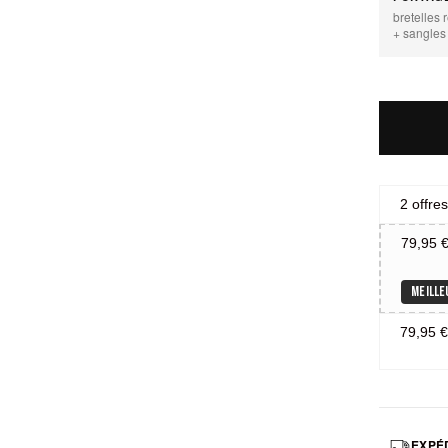
bretelles
+ sangles
2 offre
79,95 
MEILLE
79,95 
EXPÉD