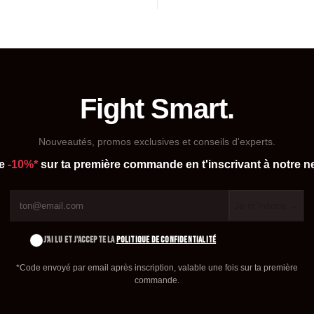
Fight Smart.
Nouveautés, promos exclusives et conseils d'experts.
de
-10%*
sur ta première commande en t'inscrivant à notre ne
Je m'inscris →
J'AI LU ET J'ACCEPTE LA
POLITIQUE DE CONFIDENTIALITÉ
*Code envoyé par email après inscription, valable une fois sur ta première
commande.