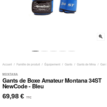
zoom_in
Accueil
Famille de produit
Équipement
Gants
Gants de Mma
Gant
MONTANA
Gants de Boxe Amateur Montana 34ST
NewCode - Bleu
69,98 €
TTC