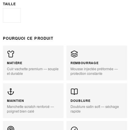
TAILLE
10 oz
POURQUOI CE PRODUIT
MATIÈRE
REMBOURRAGE
Cuir vachette premium — souple
Mousse injectée préformée —
et durable
protection constante
MAINTIEN
DOUBLURE
Manchette scratch renforcé —
Doublure satin soft — séchage
poignet bien calé
rapide