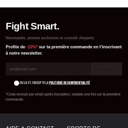
Fight Smart.
Nouveautés, promos exclusives et conseils d'experts.
Profite de
-10%*
sur ta première commande en t'inscrivant
à notre newsletter.
Je m'inscris →
J'AI LU ET J'ACCEPTE LA
POLITIQUE DE CONFIDENTIALITÉ
*Code envoyé par email après inscription, valable une fois sur ta première
commande.
AIDE & CONTACT
SPORTS DE