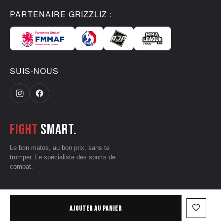
PARTENAIRE GRIZZLIZ :
SUIS-NOUS
Fight
smart.
Le bon matos, au bon prix, sans te
tromper. Le spécialiste des sports de
combat.
CGV
•
Mentions légales
•
Données personnelles
•
Conditions d'utilisation
favorite_border
AJOUTER AU PANIER
— © 2026 Grizzliz