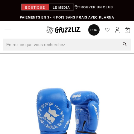
TROUVER UN CLUB
BOUTIQUE
LE MÉDIA
PAIEMENTS EN 3 - 4 FOIS SANS FRAIS AVEC KLARNA
favorite
0
PRO
0
Mon
Mon compt
search