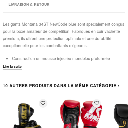
LIVRAISON & RETOUR
Les gants Montana 34ST NewCode blue sont spécialement conçus
pour la boxe amateur de compétition. Fabriqués en cuir vachette
premium, ils offrent une protection optimale et une durabilité
exceptionnelle pour les combattants exigeants.
Construction en mousse injectée monobloc préformée
"INJECT' PROTECT" pour une protection renforcée
Lire la suite
Doublure confort satin "soft" permettant un séchage rapide
Système "Roll Gripp" facilitant la fermeture du poing
10 AUTRES PRODUITS DANS LA MÊME CATÉGORIE :
Paume en cuir avec aération pour une meilleure ventilation
Manchette équipée d'une fermeture scratch rapide renforcée
Coloris bleu professionnel
favorite_border
favorite_border