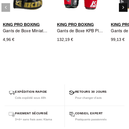
keyboard_arrow_left
keyboard_arrow_right
Précédent
Sui
KING PRO BOXING
KING PRO BOXING
KING PR
Gants de Boxe Miniatures KING PRO BOXING Noir/Or - REVO Series
Gants de Boxe KPB Platinum Series Rouge/Noir/Blanc - KING PRO BOXING
4,96 €
132,19 €
99,13 €
EXPÉDITION RAPIDE
RETOURS 30 JOURS
Colis expédié sous 48h
Pour changer d'avis
PAIEMENT SÉCURISÉ
CONSEIL EXPERT
3×4× sans frais avec Klarna
Pratiquants passionnés