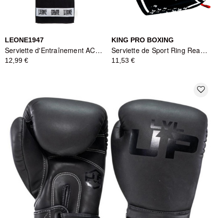
LEONE1947
KING PRO BOXING
Serviette d'Entraînement AC915 Noir Leone1947
Serviette de Sport Ring Ready Noir/Blanc King Pro Boxing
12,99 €
11,53 €
favorite_border