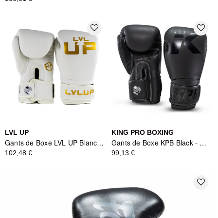
favorite_border
favorite_border
LVL UP
KING PRO BOXING
Gants de Boxe LVL UP Blanc/Doré - Cuir Premium
Gants de Boxe KPB Black - KING PRO BOXING
102,48 €
99,13 €
favorite_border