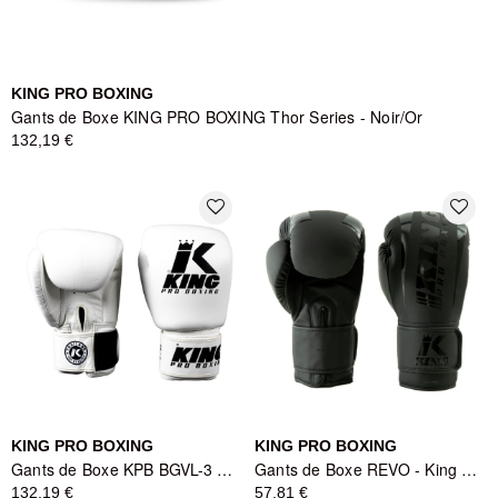
KING PRO BOXING
Gants de Boxe KING PRO BOXING Thor Series - Noir/Or
132,19 €
favorite_border
favorite_border
KING PRO BOXING
KING PRO BOXING
Gants de Boxe KPB BGVL-3 Blanc/Noir - King Pro Boxing
Gants de Boxe REVO - King Pro Boxing - Noir
132,19 €
57,81 €