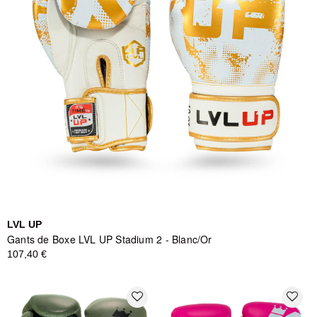
LVL UP
Gants de Boxe LVL UP Stadium 2 - Blanc/Or
107,40 €
favorite_border
favorite_border