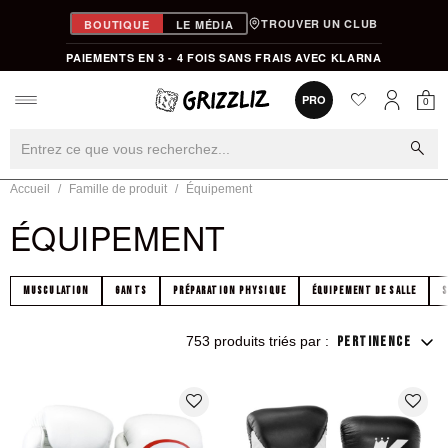
TROUVER UN CLUB
BOUTIQUE
LE MÉDIA
PAIEMENTS EN 3 - 4 FOIS SANS FRAIS AVEC KLARNA
favorite
0
PRO
0
Mon
Mon compt
search
Accueil
Famille de produit
Équipement
ÉQUIPEMENT
MUSCULATION
GANTS
PRÉPARATION PHYSIQUE
ÉQUIPEMENT DE SALLE
S
753 produits triés par :
PERTINENCE
favorite_border
favorite_border