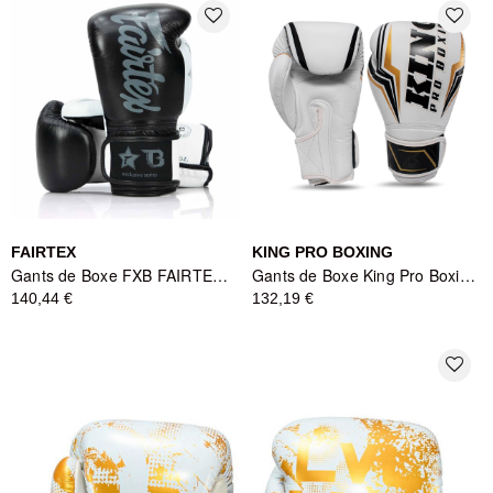
favorite_border
favorite_border
FAIRTEX
KING PRO BOXING
Gants de Boxe FXB FAIRTEX X BOOSTER - Noir/Blanc
Gants de Boxe King Pro Boxing Thor - Noir/Blanc/Or
140,44 €
132,19 €
favorite_border