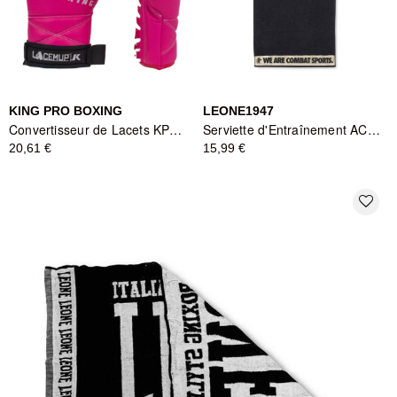
KING PRO BOXING
LEONE1947
Convertisseur de Lacets KPB LACEMUP Pink/White - King Pro Boxing
Serviette d'Entraînement AC922 Noir Leone1947
20,61 €
15,99 €
favorite_border