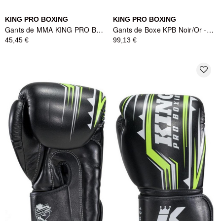
KING PRO BOXING
KING PRO BOXING
Gants de MMA KING PRO BOXING Shogun Noir/Or - 6oz
Gants de Boxe KPB Noir/Or - King Pro Boxing
45,45 €
99,13 €
favorite_border