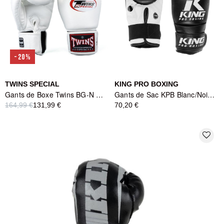
-20%
TWINS SPECIAL
KING PRO BOXING
Gants de Boxe Twins BG-N V2 Blanc
Gants de Sac KPB Blanc/Noir - King Pro Boxing
164,99 €
131,99 €
70,20 €
favorite_border