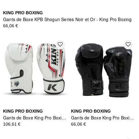
KING PRO BOXING
Gants de Boxe KPB Shogun Series Noir et Or - King Pro Boxing
66,06 €
favorite_border
favorite_border
KING PRO BOXING
KING PRO BOXING
Gants de Boxe King Pro Boxing Spartan Series - Blanc/Rouge/Noir
Gants de Boxe King Pro Boxing Shogun Noir
106,61 €
66,06 €