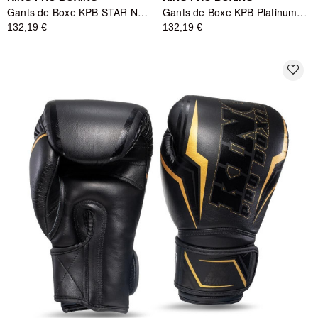
Gants de Boxe KPB STAR Noir - King Pro Boxing
Gants de Boxe KPB Platinum Series Rouge/Noir/Blanc - KING PRO BOXING
132,19 €
132,19 €
favorite_border