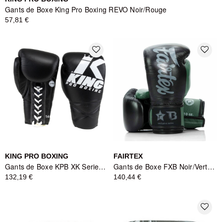
Gants de Boxe King Pro Boxing REVO Noir/Rouge
57,81 €
favorite_border
favorite_border
KING PRO BOXING
FAIRTEX
Gants de Boxe KPB XK Series Noir/Blanc - King Pro Boxing
Gants de Boxe FXB Noir/Vert/Gris - FAIRTEX X BOOSTER
132,19 €
140,44 €
favorite_border