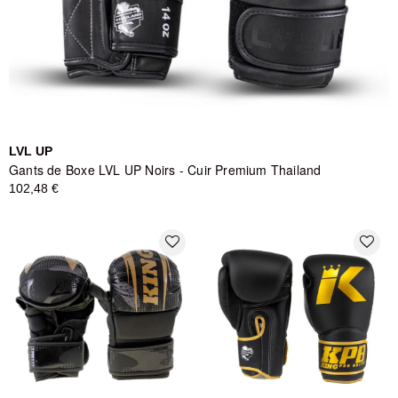
LVL UP
Gants de Boxe LVL UP Noirs - Cuir Premium Thailand
102,48 €
favorite_border
favorite_border