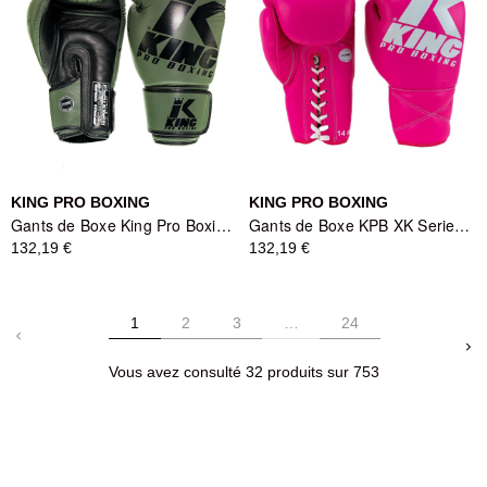
KING PRO BOXING
KING PRO BOXING
Gants de Boxe King Pro Boxing Platinum Series Vert/Noir
Gants de Boxe KPB XK Series Rose et Blanc - KING PRO BOXING
132,19 €
132,19 €
1
2
3
…
24
keyboard_arrow_left
keyboard_arrow_right
Vous avez consulté 32 produits sur 753