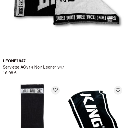
LEONE1947
Serviette AC914 Noir Leone1947
16,98 €
favorite_border
favorite_border