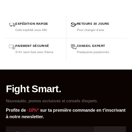
EXPÉDITION RAPIDE
RETOURS 30 JOURS
Colis expédié sous 48h
Pour changer d'avis
PAIEMENT SÉCURISÉ
CONSEIL EXPERT
3×4× sans frais avec Klarna
Pratiquants passionnés
Fight Smart.
Nouveautés, promos exclusives et conseils d'experts.
Profite de
-10%*
sur ta première commande en t'inscrivant
à notre newsletter.