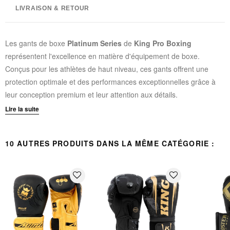
LIVRAISON & RETOUR
Les gants de boxe
Platinum Series
de
King Pro Boxing
représentent l'excellence en matière d'équipement de boxe.
Conçus pour les athlètes de haut niveau, ces gants offrent une
protection optimale et des performances exceptionnelles grâce à
leur conception premium et leur attention aux détails.
Lire la suite
Caractéristiques techniques :
Mousse haute densité multicouches
- absorption optimale
10 AUTRES PRODUITS DANS LA MÊME CATÉGORIE :
des chocs pour une protection maximale
Pouce anatomique
- positionnement naturel de la main et
favorite_border
favorite_border
réduction des risques de blessures
Paume et poignet rembourrés
- protection renforcée durant
l'entraînement et le travail aux pattes
Fermeture velcro sécurisée
- maintien ferme similaire aux