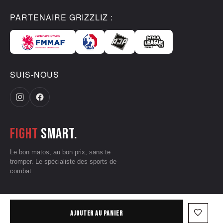
PARTENAIRE GRIZZLIZ :
SUIS-NOUS
Fight
smart.
Le bon matos, au bon prix, sans te
tromper. Le spécialiste des sports de
combat.
CGV
•
Mentions légales
•
Données personnelles
•
Conditions d'utilisation
favorite_border
AJOUTER AU PANIER
— © 2026 Grizzliz