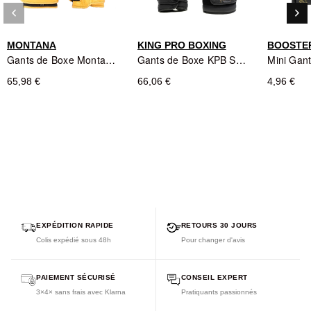
gants à lacets
keyboard_arrow_left
keyboard_arrow_right
Cuir premium
- construction durable pour une longévité
Précédent
Sui
exceptionnelle
MONTANA
KING PRO BOXING
BOOSTER
Coupe ergonomique ajustée
- confort optimal pour les
Gants de Boxe Montana DEVIL Phoenix - Noir
Gants de Boxe KPB Shogun Series Noir et Or - King Pro Boxing
entraînements intensifs
65,98 €
66,06 €
4,96 €
EXPÉDITION RAPIDE
RETOURS 30 JOURS
Colis expédié sous 48h
Pour changer d'avis
PAIEMENT SÉCURISÉ
CONSEIL EXPERT
3×4× sans frais avec Klarna
Pratiquants passionnés