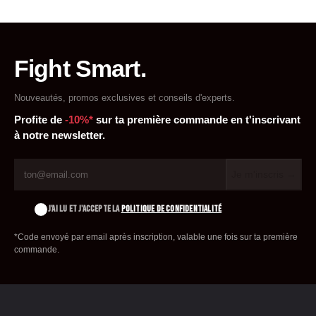
Fight Smart.
Nouveautés, promos exclusives et conseils d'experts.
Profite de
-10%*
sur ta première commande en t'inscrivant
à notre newsletter.
Je m'inscris →
J'AI LU ET J'ACCEPTE LA
POLITIQUE DE CONFIDENTIALITÉ
*Code envoyé par email après inscription, valable une fois sur ta première
commande.