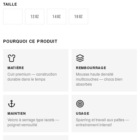
TAILLE
10 oz
12 oz
14 oz
16 oz
POURQUOI CE PRODUIT
MATIÈRE
REMBOURRAGE
Cuir premium — construction
Mousse haute densité
durable dans le temps
multicouches — chocs bien
absorbés
MAINTIEN
USAGE
Velcro à serrage type lacets —
Sparring et travail aux pattes —
poignet verrouillé
entraînement intensif