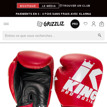
TROUVER UN CLUB
BOUTIQUE
LE MÉDIA
PAIEMENTS EN 3 - 4 FOIS SANS FRAIS AVEC KLARNA
favorite
0
PRO
0
Mon
Mon compt
search