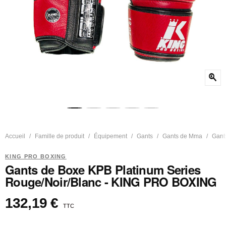
zoom_in
Accueil
Famille de produit
Équipement
Gants
Gants de Mma
Gants
KING PRO BOXING
Gants de Boxe KPB Platinum Series
Rouge/Noir/Blanc - KING PRO BOXING
132,19 €
TTC