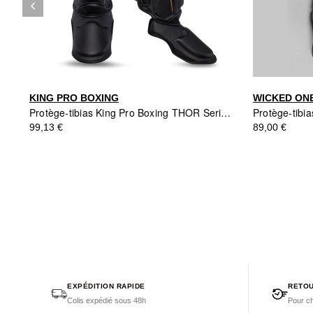
keyboard_arrow_left
Précédent
KING PRO BOXING
WICKED ON
Protège-tibias King Pro Boxing THOR Series - Noir
Protège-tibi
99,13 €
89,00 €
EXPÉDITION RAPIDE
RETOU
Colis expédié sous 48h
Pour ch