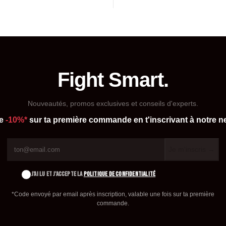
Fight Smart.
Nouveautés, promos exclusives et conseils d'experts.
de
-10%*
sur ta première commande en t'inscrivant à notre ne
Je m'inscris →
J'AI LU ET J'ACCEPTE LA
POLITIQUE DE CONFIDENTIALITÉ
*Code envoyé par email après inscription, valable une fois sur ta première
commande.