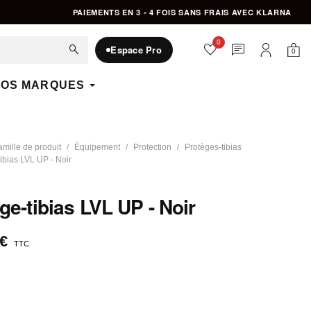
PAIEMENTS EN 3 - 4 FOIS SANS FRAIS AVEC KLARNA
0
favorite
chat
search
Espace Pro
0
Mon 
Mon compte
OS MARQUES
amille de produit
Équipement
Protection
Protèges-tibias
ibias LVL UP - Noir
ge-tibias LVL UP - Noir
 €
TTC