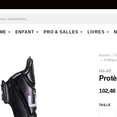
ME
ENFANT
PRO & SALLES
LIVRES
N
Accueil
F
Protège-t
LVL UP
Protè
102,48
TAILLE
M