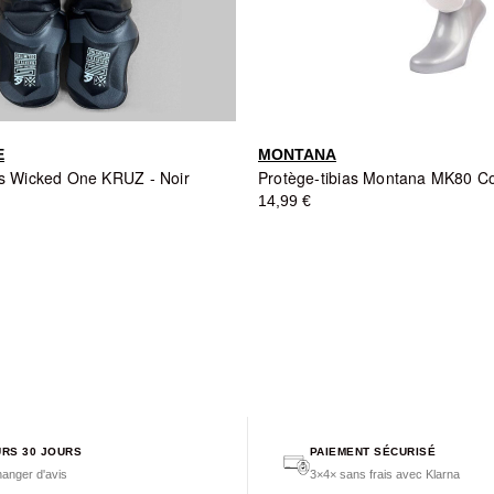
E
MONTANA
as Wicked One KRUZ - Noir
14,99 €
RS 30 JOURS
PAIEMENT SÉCURISÉ
anger d'avis
3×4× sans frais avec Klarna