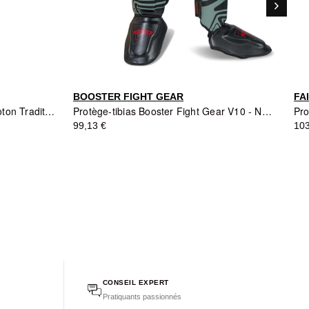
keyboard_arrow_right
Suivant
BOOSTER FIGHT GEAR
FA
Protège-tibias Montana MK80 Coton Traditionnel - Blanc
Protège-tibias Booster Fight Gear V10 - Noir/Vert
99,13 €
103
CONSEIL EXPERT
Pratiquants passionnés