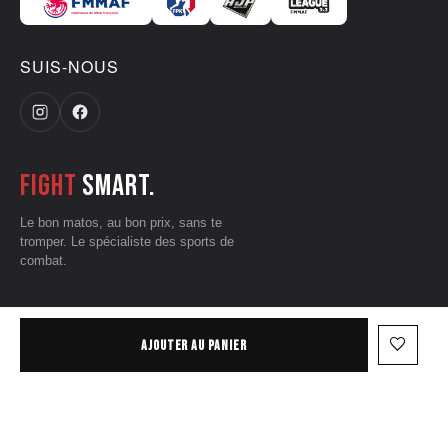
SUIS-NOUS
Fight
smart.
Le bon matos, au bon prix, sans te
tromper. Le spécialiste des sports de
combat.
CGV
•
Mentions légales
•
Données personnelles
•
Conditions d'utilisation
favorite_border
AJOUTER AU PANIER
— © 2026 Grizzliz