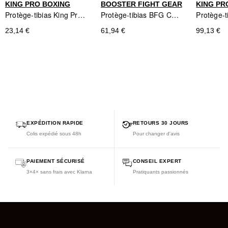
KING PRO BOXING
BOOSTER FIGHT GEAR
KING PR
Protège-tibias King Pro Boxing AMSG - Noir/Blanc
Protège-tibias BFG Cube Series - Noir
23,14 €
61,94 €
99,13 €
EXPÉDITION RAPIDE
RETOURS 30 JOURS
Colis expédié sous 48h
Pour changer d'avis
PAIEMENT SÉCURISÉ
CONSEIL EXPERT
3×4× sans frais avec Klarna
Pratiquants passionnés