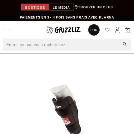
TROUVER UN CLUB
BOUTIQUE
LE MÉDIA
PAIEMENTS EN 3 - 4 FOIS SANS FRAIS AVEC KLARNA
favorite
0
PRO
0
Mon
Mon compt
search