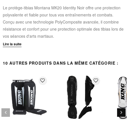
Le protège-tibias Montana MK20 Identity Noir offre une protection
polyvalente et fiable pour tous vos entraînements et combats.
Conçu avec une technologie PolyComposite avancée, il combine
résistance et confort pour une protection optimale des tibias lors de
vos séances d'arts martiaux.
Lire la suite
Coque externe en PolyComposite avec insert mousse rigide
pour une absorption maximale des impacts
10 AUTRES PRODUITS DANS LA MÊME CATÉGORIE :
Rembourrage en mousse haute densité pour un confort
prolongé
Doublure confort anti-glissement et antibactérienne pour une
favorite_border
favorite_border
hygiène optimale
Système de maintien par 2 bandes élastiques réglables avec
fermeture scratch
Homologation CE garantissant la conformité aux normes
keyboard_arrow_left
keyboard_arrow_right
européennes de sécurité
Précédent
Sui
Coloris noir élégant et polyvalent