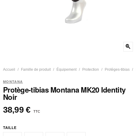
zoom_in
Accueil
Famille de produit
Équipement
Protection
Protèges-tibias
MONTANA
Protège-tibias Montana MK20 Identity
Noir
38,99 €
TTC
TAILLE