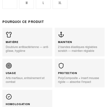
S
M
L
XL
POURQUOI CE PRODUIT
MATIÈRE
MAINTIEN
Doublure antibactérienne — anti-
2 bandes élastiques réglables
glisse, hygiène
scratch — maintien réglable
USAGE
PROTECTION
Arts martiaux, entraînement et
PolyComposite + insert mousse
combat
rigide — absorbe l'impact
HOMOLOGATION