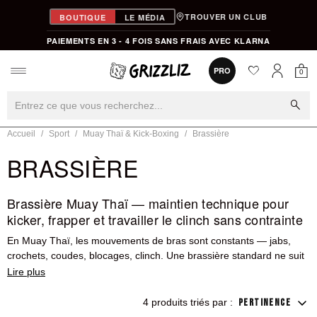
TROUVER UN CLUB
BOUTIQUE
LE MÉDIA
PAIEMENTS EN 3 - 4 FOIS SANS FRAIS AVEC KLARNA
favorite
0
PRO
0
Mon
Mon compt
search
Accueil
Sport
Muay Thaï & Kick-Boxing
Brassière
BRASSIÈRE
Brassière Muay Thaï — maintien technique pour
kicker, frapper et travailler le clinch sans contrainte
En Muay Thaï, les mouvements de bras sont constants — jabs,
crochets, coudes, blocages, clinch. Une brassière standard ne suit
pas ces exigences. Elle remonte lors des uppercuts, glisse pendant
le clinch, et finit par distraire plutôt que soutenir. Une brassière
pensée pour les sports de combat reste en place quelle que soit
4 produits triés par :
PERTINENCE
l'intensité, maintient sans comprimer la cage thoracique, et résiste