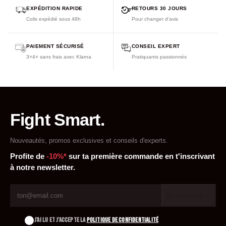
EXPÉDITION RAPIDE
RETOURS 30 JOURS
Colis expédié sous 48h
Pour changer d'avis
PAIEMENT SÉCURISÉ
CONSEIL EXPERT
3×4× sans frais avec Klarna
Pratiquants passionnés
Fight Smart.
Nouveautés, promos exclusives et conseils d'experts.
Profite de
-10%*
sur ta première commande en t'inscrivant
à notre newsletter.
Je m'inscris →
J'AI LU ET J'ACCEPTE LA
POLITIQUE DE CONFIDENTIALITÉ