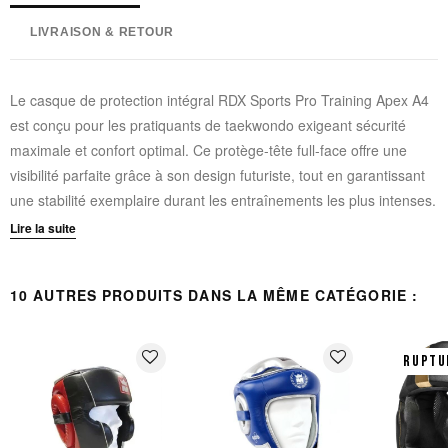
LIVRAISON & RETOUR
Le casque de protection intégral RDX Sports Pro Training Apex A4
est conçu pour les pratiquants de taekwondo exigeant sécurité
maximale et confort optimal. Ce protège-tête full-face offre une
visibilité parfaite grâce à son design futuriste, tout en garantissant
une stabilité exemplaire durant les entraînements les plus intenses.
Certifié CE, il répond aux standards de sécurité les plus stricts pour
Lire la suite
une pratique en toute confiance.
10 AUTRES PRODUITS DANS LA MÊME CATÉGORIE :
Construction premium :
Extérieur en cuir Super Skin pour
une résistance exceptionnelle à l'usure
Système de protection avancé :
Rembourrage SpongeX et
favorite_border
favorite_border
RUPTU
Polygonal Fusion Foam pour une absorption optimale des chocs
Technologies intégrées :
Max-shock Equilibrium Foam et
EVA-LUTION SHEET pour une protection des oreilles et une
dissipation uniforme des impacts