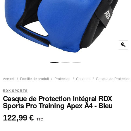
zoom_in
Accueil
Famille de produit
Protection
Casques
Casque de Protection 
RDX SPORTS
Casque de Protection Intégral RDX
Sports Pro Training Apex A4 - Bleu
122,99 €
TTC