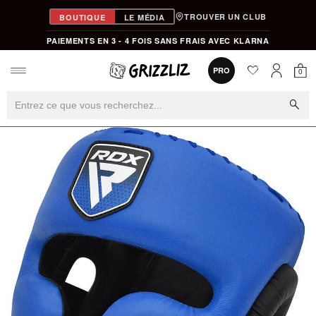
TROUVER UN CLUB
BOUTIQUE
LE MÉDIA
PAIEMENTS EN 3 - 4 FOIS SANS FRAIS AVEC KLARNA
favorite
0
PRO
0
Mon
Mon compt
search