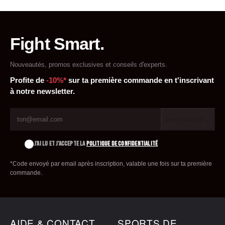
Fight Smart.
Nouveautés, promos exclusives et conseils d'experts.
Profite de
-10%*
sur ta première commande en t'inscrivant
à notre newsletter.
Je m'inscris →
J'AI LU ET J'ACCEPTE LA
POLITIQUE DE CONFIDENTIALITÉ
*Code envoyé par email après inscription, valable une fois sur ta première
commande.
AIDE & CONTACT
SPORTS DE