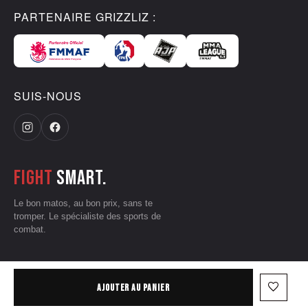
PARTENAIRE GRIZZLIZ :
SUIS-NOUS
Fight
smart.
Le bon matos, au bon prix, sans te
tromper. Le spécialiste des sports de
combat.
CGV
•
Mentions légales
•
Données personnelles
•
Conditions d'utilisation
favorite_border
AJOUTER AU PANIER
— © 2026 Grizzliz