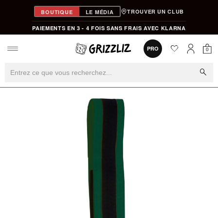
TROUVER UN CLUB
BOUTIQUE
LE MÉDIA
PAIEMENTS EN 3 - 4 FOIS SANS FRAIS AVEC KLARNA
favorite
0
PRO
0
Mon
Mon compt
search