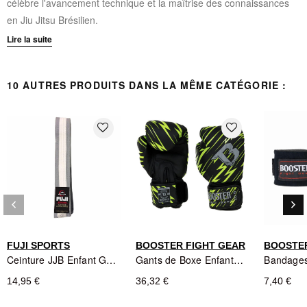
célèbre l'avancement technique et la maîtrise des connaissances
en Jiu Jitsu Brésilien.
Lire la suite
CARACTÉRISTIQUES TECHNIQUES :
Ceinture approuvée IBJJF pour les compétitions officielles
10 AUTRES PRODUITS DANS LA MÊME CATÉGORIE :
Fabrication haute qualité conçue pour résister à des années
d'entraînement
favorite_border
favorite_border
Couleur verte avec bande noire pour le grade enfant
Matériaux résistants à l'usure et aux lavages répétés
Taille adaptée spécifiquement aux jeunes pratiquants
keyboard_arrow_left
keyboard_arrow_right
Précédent
Sui
FUJI SPORTS
BOOSTER FIGHT GEAR
BOOSTER
Ceinture JJB Enfant Grise/Blanche - Fuji Sports
Gants de Boxe Enfant BOOSTER FIGHT GEAR Noir/Jaune - Combat Series
14,95 €
36,32 €
7,40 €