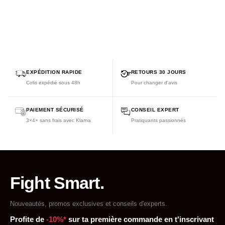
EXPÉDITION RAPIDE
RETOURS 30 JOURS
Colis expédié sous 48h
Pour changer d'avis
PAIEMENT SÉCURISÉ
CONSEIL EXPERT
3×4× sans frais avec Klarna
Pratiquants passionnés
Fight Smart.
Nouveautés, promos exclusives et conseils d'experts.
Profite de
-10%*
sur ta première commande en t'inscrivant