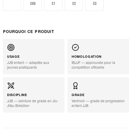
C0
C00
C1
C2
C3
POURQUOI CE PRODUIT
USAGE
HOMOLOGATION
JJB enfant — adaptée aux
IBJJF — approuvée pour la
jeunes pratiquants
compétition officielle
DISCIPLINE
GRADE
JJB — ceinture de grade en Jiu-
Vert/noir — grade de progression
Jitsu Brésilien
enfant JJB