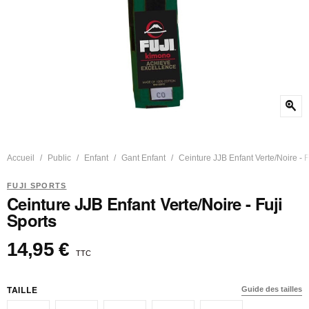
zoom_in
Accueil
Public
Enfant
Gant Enfant
Ceinture JJB Enfant Verte/Noire - F
FUJI SPORTS
Ceinture JJB Enfant Verte/Noire - Fuji
Sports
14,95 €
TTC
TAILLE
Guide des tailles