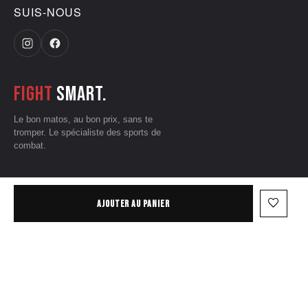
SUIS-NOUS
Fight
smart.
Le bon matos, au bon prix, sans te
tromper. Le spécialiste des sports de
combat.
CGV
•
Mentions légales
•
Données personnelles
•
Conditions d'utilisation
favorite_border
AJOUTER AU PANIER
— © 2026 Grizzliz