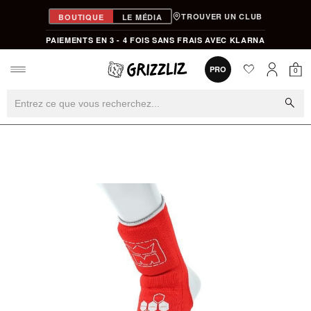
TROUVER UN CLUB
BOUTIQUE
LE MÉDIA
PAIEMENTS EN 3 - 4 FOIS SANS FRAIS AVEC KLARNA
favorite
0
PRO
0
Mon
Mon compt
search