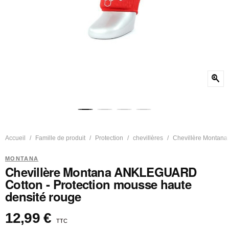
zoom_in
Accueil
Famille de produit
Protection
chevillères
Chevillère Montana
MONTANA
Chevillère Montana ANKLEGUARD
Cotton - Protection mousse haute
densité rouge
12,99 €
TTC