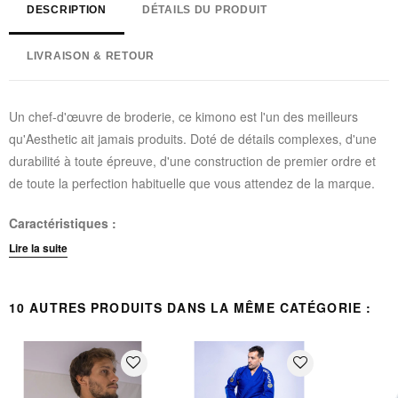
DESCRIPTION
DÉTAILS DU PRODUIT
LIVRAISON & RETOUR
Un chef-d'œuvre de broderie, ce kimono est l'un des meilleurs
qu'Aesthetic ait jamais produits. Doté de détails complexes, d'une
durabilité à toute épreuve, d'une construction de premier ordre et
de toute la perfection habituelle que vous attendez de la marque.
Caractéristiques :
Lire la suite
Veste : 450gsm toile de perle premium
Pantalon : Coton twill brossé
10 AUTRES PRODUITS DANS LA MÊME CATÉGORIE :
Légal en compétition
Détails entièrement brodés
Accents en coton twill et ripstop
favorite_border
favorite_border
Renforcements au niveau des genoux
Inclus un sac de rangement avec cordon de serrage