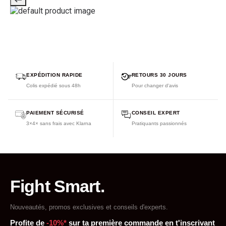
EXPÉDITION RAPIDE
RETOURS 30 JOURS
Colis expédié sous 48h
Pour changer d'avis
PAIEMENT SÉCURISÉ
CONSEIL EXPERT
3×4× sans frais avec Klarna
Pratiquants passionnés
Fight Smart.
Nouveautés, promos exclusives et conseils d'experts.
Profite de
-10%*
sur ta première commande en t'inscrivant