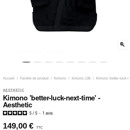
zoom_in
Accueil
Famille de produit
Kimono
Kimono JJB
Kimono 'better-luck-ne
AESTHETIC
Kimono 'better-luck-next-time' -
Aesthetic
5
/
5
-
1
avis
149,00 €
TTC