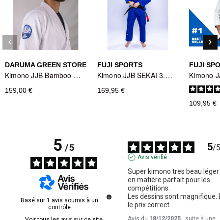
keyboard_arrow_left
keyboard_arrow_right
Précédent
Sui
DARUMA GREEN STORE
FUJI SPORTS
FUJI SP
Kimono JJB Bamboo Classic Blanc/Bleu - Daruma Green Store
Kimono JJB SEKAI 3.0 Bleu/Jaune - Fuji Sports
159,00 €
169,95 €
109,95 €
5
5
/
5
/
Avis vérifié
Super kimono tres beau léger 
en matière parfait pour les 
compétitions.

Les dessins sont magnifique. E
Basé sur
1
avis soumis à un
le prix correct.
contrôle
Avis du
18/12/2025
, suite à une
Voir tous les avis sur ce site