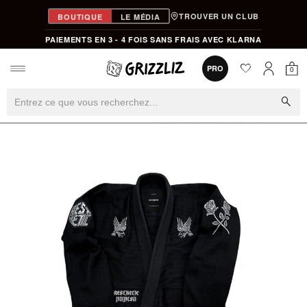
TROUVER UN CLUB
BOUTIQUE
LE MÉDIA
PAIEMENTS EN 3 - 4 FOIS SANS FRAIS AVEC KLARNA
favorite
0
PRO
0
Mon
Mon compt
search