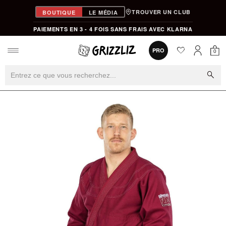
TROUVER UN CLUB
BOUTIQUE
LE MÉDIA
PAIEMENTS EN 3 - 4 FOIS SANS FRAIS AVEC KLARNA
favorite
0
PRO
0
Mon
Mon compt
search