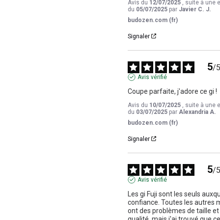
Avis du
12/07/2025
, suite à une 
du
05/07/2025
par
Javier C. J.
budozen.com (fr)
Signaler
5
/
Avis vérifié
Coupe parfaite, j'adore ce gi !
Avis du
10/07/2025
, suite à une 
du
03/07/2025
par
Alexandria A.
budozen.com (fr)
Signaler
5
/
Avis vérifié
Les gi Fuji sont les seuls auxque
confiance. Toutes les autres 
ont des problèmes de taille et 
qualité, mais j'ai trouvé que ce