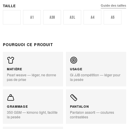
TAILLE
Guide des tailles
A0
A1
A3H
A3L
A4
A5
POURQUOI CE PRODUIT
MATIÈRE
USAGE
Pearl weave — léger, ne donne
Gi JJB compétition — léger pour
pas de prise
la pesée
GRAMMAGE
PANTALON
350 GSM — kimono light, facilite
Pantalon assorti — coutures
la pesée
contrastées