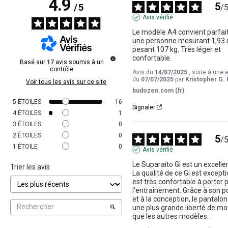
4.9
5
/
5
/
Avis vérifié
Le modèle A4 convient parfai
une personne mesurant 1,93 m
pesant 107 kg. Très léger et 
confortable.
Basé sur
17
avis soumis à un
contrôle
Avis du
14/07/2025
, suite à une 
du
07/07/2025
par
Kristopher G. 
Voir tous les avis sur ce site
budozen.com (fr)
5
ÉTOILES
16
Signaler
4
ÉTOILES
1
3
ÉTOILES
0
2
ÉTOILES
0
5
/
1
ÉTOILE
0
Avis vérifié
Le Suparaito Gi est un excellen
Trier les avis
La qualité de ce Gi est exception
est très confortable à porter 
l'entraînement. Grâce à son po
et à la conception, le pantalon 
une plus grande liberté de m
que les autres modèles.