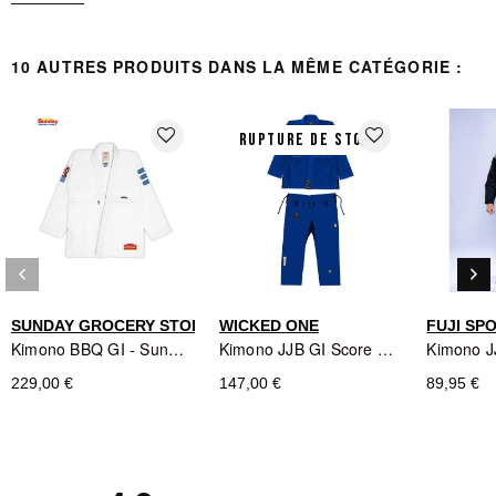
Type de produit : Kimono JJB
Caractéristiques du vêtement : Coutures contrastées sur la
10 AUTRES PRODUITS DANS LA MÊME CATÉGORIE :
veste et le pantalon, logo Suparaito sur la veste et le pantalon,
logos FUJI sur la manche, l'arrière du cou et le pantalon, bande
décorative extérieure
favorite_border
favorite_border
RUPTURE DE STOCK
keyboard_arrow_left
keyboard_arrow_right
Précédent
Sui
SUNDAY GROCERY STORE
WICKED ONE
FUJI SP
Kimono BBQ GI - Sunday Grocery Store
Kimono JJB GI Score Bleu - Wicked One
229,00 €
147,00 €
89,95 €