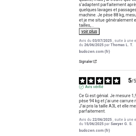
s'adaptent parfaitement aprè
quelques lavages et passages
machine. Je pèse 88 kg, mesu
et je me situe généralement e
tailles,
...
voir plus
Avis du
03/07/2025
, suite à une 
du
26/06/2025
par
Thomas L. T.
budozen.com (fr)
Signaler
5
/
Avis vérifié
Ce Gi est génial. Je mesure 1,9
pèse 94 kg et j'ai une carrure 
J'ai pris la taille A3L et elle me
parfaitement.
Avis du
22/06/2025
, suite à une 
du
15/06/2025
par
Sawyer G. S.
budozen.com (fr)