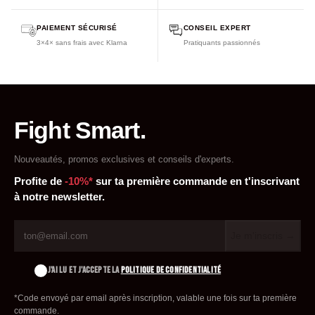
PAIEMENT SÉCURISÉ
CONSEIL EXPERT
3×4× sans frais avec Klarna
Pratiquants passionnés
Fight Smart.
Nouveautés, promos exclusives et conseils d'experts.
Profite de
-10%*
sur ta première commande en t'inscrivant
à notre newsletter.
Je m'inscris →
J'AI LU ET J'ACCEPTE LA
POLITIQUE DE CONFIDENTIALITÉ
*Code envoyé par email après inscription, valable une fois sur ta première
commande.