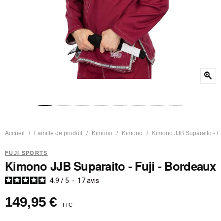
zoom_in
Accueil
Famille de produit
Kimono
Kimono
Kimono JJB Suparaito - Fu
FUJI SPORTS
Kimono JJB Suparaito - Fuji - Bordeaux
4.9
/
5
-
17
avis
149,95 €
TTC