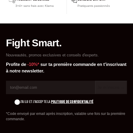
Traduction officielle française de l'ouvrage de référence
3×4× sans frais avec Klarna
Pratiquants passionnés
Fight Smart.
Nouveautés, promos exclusives et conseils d'experts.
Profite de
-10%*
sur ta première commande en t'inscrivant
à notre newsletter.
Je m'inscris →
J'AI LU ET J'ACCEPTE LA
POLITIQUE DE CONFIDENTIALITÉ
*Code envoyé par email après inscription, valable une fois sur ta première
commande.