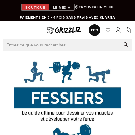
TROUVER UN CLUB
BOUTIQUE
LE MÉDIA
PAIEMENTS EN 3 - 4 FOIS SANS FRAIS AVEC KLARNA
favorite
0
PRO
0
Mon
Mon compt
search