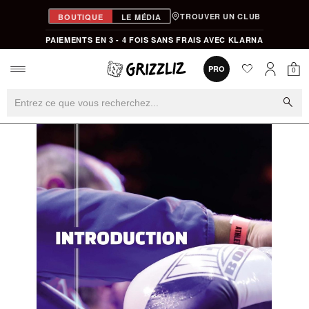
TROUVER UN CLUB
BOUTIQUE
LE MÉDIA
PAIEMENTS EN 3 - 4 FOIS SANS FRAIS AVEC KLARNA
favorite
0
PRO
0
Mon
Mon compt
search