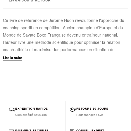
LIVRAISON & RETOUR
Ce livre de référence de Jérôme Huon révolutionne l'approche du
coaching sportif en compétition. Ancien champion d'Europe et du
Monde de Savate Boxe Française devenu entraîneur national,
l'auteur livre une méthode scientifique pour optimiser la relation
coach-athlète et maximiser les performances en situation de
compétition.
Lire la suite
Grille d'évaluation innovante
pour adapter les démarches
coaching selon les profils d'athlètes
Identification des profils
selon 3 champs : technique,
tactique et émotionnel
Guide pratique
avec consignes claires et mots-clés pour une
communication efficace
EXPÉDITION RAPIDE
RETOURS 30 JOURS
Outils concrets
: fiches techniques détaillées, conduite
Colis expédié sous 48h
Pour changer d'avis
d'entretiens, maîtrise de l'application Profilcoach
Approche scientifique
basée sur un Master 2 "Optimisation
PAIEMENT SÉCURISÉ
CONSEIL EXPERT