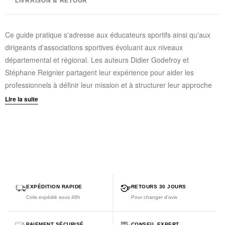
LIVRAISON & RETOUR
Ce guide pratique s'adresse aux éducateurs sportifs ainsi qu'aux
dirigeants d'associations sportives évoluant aux niveaux
départemental et régional. Les auteurs Didier Godefroy et
Stéphane Reignier partagent leur expérience pour aider les
professionnels à définir leur mission et à structurer leur approche
pédagogique. L'ouvrage met l'accent sur l'importance de centrer le
Lire la suite
projet collectif sur l'individu, permettant aux jeunes pratiquants de
donner du sens à leur activité sportive.
136 pages au format 12,5 x 19 cm
7 parties structurées : projet collectif, rôle de l'éducateur,
commission technique, planification, entraînements, évaluations
et avenir du métier
EXPÉDITION RAPIDE
RETOURS 30 JOURS
Approche centrée sur l'évaluation individualisée avec des
Colis expédié sous 48h
Pour changer d'avis
outils précis
Réflexions sur l'évolution du métier vers un rôle de
PAIEMENT SÉCURISÉ
CONSEIL EXPERT