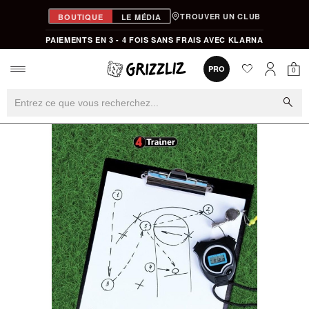
TROUVER UN CLUB
BOUTIQUE
LE MÉDIA
PAIEMENTS EN 3 - 4 FOIS SANS FRAIS AVEC KLARNA
favorite
0
PRO
0
Mon
Mon compt
search