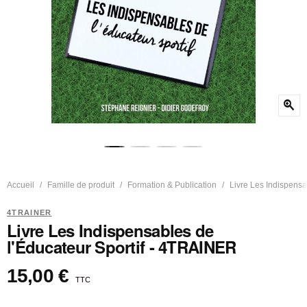
zoom_in
Accueil
Famille de produit
Formation & Publication
Livre Les Indispensa
4TRAINER
Livre Les Indispensables de
l'Éducateur Sportif - 4TRAINER
15,00 €
TTC