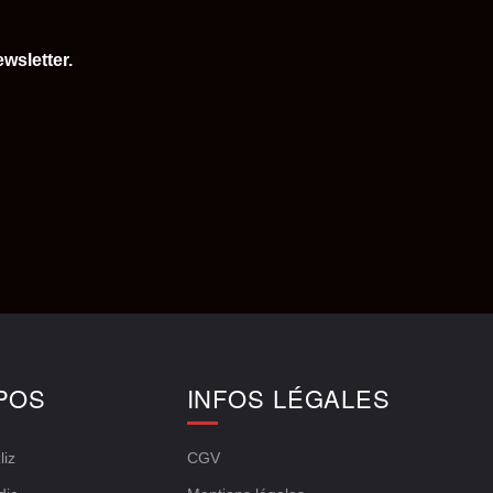
wsletter.
POS
INFOS LÉGALES
liz
CGV