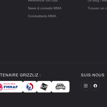
Référencer ton club
Le blog / Me
News & conseils MMA
Trouver un c
Combattants MMA
TENAIRE GRIZZLIZ :
SUIS-NOUS