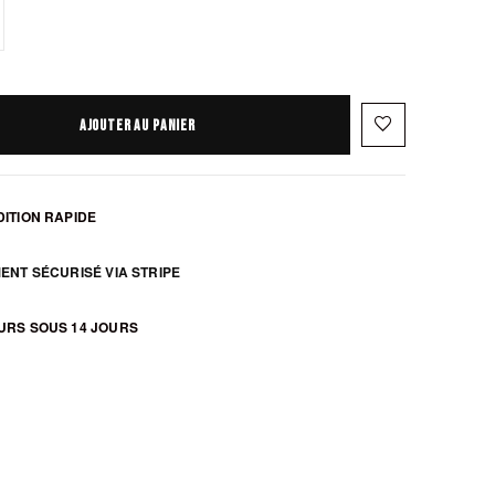
favorite_border
AJOUTER AU PANIER
ITION RAPIDE
ENT SÉCURISÉ VIA STRIPE
zoom_in
URS SOUS 14 JOURS