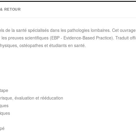
 & RETOUR
ls de la santé spécialisés dans les pathologies lombaires. Cet ouvrag
es preuves scientifiques (EBP - Evidence-Based Practice). Traduit offic
physiques, ostéopathes et étudiants en santé.
étape
 risque, évaluation et rééducation
iques
riques
spé