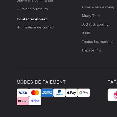
Suivre ma commande
Boxe & Kick-Boxing
Livraison & retours
Muay Thaï
Contactez-nous :
JJB & Grappling
›
Formulaire de contact
Judo
Toutes les marques
Espace Pro
MODES DE PAIEMENT
PAR