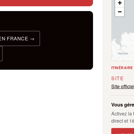
+
−
EN FRANCE →
ITINÉRAIR
SITE
Site officie
Vous gére
Activez la 
direct et 1