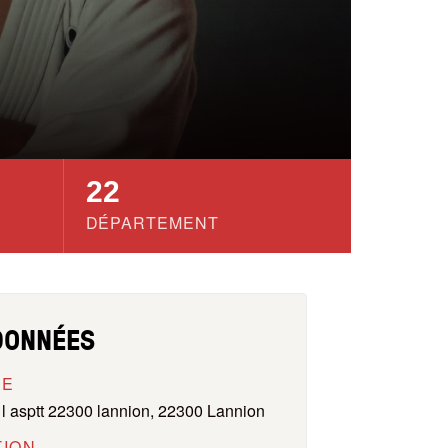
22
DÉPARTEMENT
DONNÉES
SE
l asptt 22300 lannion, 22300 Lannion
TION