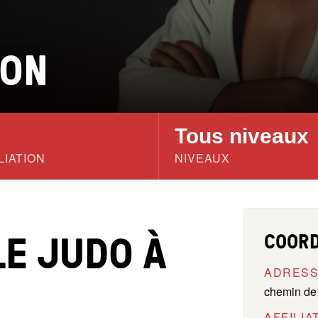
ION
Tous niveaux
LIATION
NIVEAUX
LE JUDO À
COOR
ADRES
chemin de 
AFFILIA