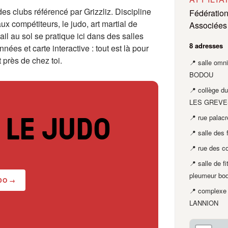
es clubs référencé par Grizzliz. Discipline
Fédération
x compétiteurs, le judo, art martial de
Associées
ail au sol se pratique ici dans des salles
8 adresses
nées et carte interactive : tout est là pour
t près de chez toi.
📍 salle om
BODOU
📍 collège d
LES GREVE
 LE JUDO
📍 rue pala
📍 salle de
📍 rue des c
📍 salle de f
pleumeur 
DO →
📍 complexe 
LANNION