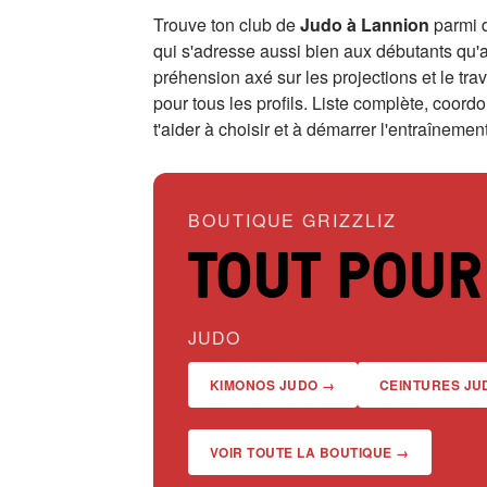
Trouve ton club de
Judo à Lannion
parmi d
qui s'adresse aussi bien aux débutants qu'au
préhension axé sur les projections et le trav
pour tous les profils. Liste complète, coordon
t'aider à choisir et à démarrer l'entraînemen
BOUTIQUE GRIZZLIZ
TOUT POUR
JUDO
KIMONOS JUDO →
CEINTURES JU
VOIR TOUTE LA BOUTIQUE →