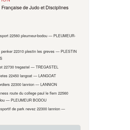
 Française de Judo et Disciplines
nisport 22560 pleumeur-bodou — PLEUMEUR-
u penker 22310 plestin les greves — PLESTIN
S
cret 22730 tregastel — TREGASTEL
s fetes 22450 langoat — LANGOAT
ordiers 22300 lannion — LANNION
itness route du college paul le flem 22560
bodou — PLEUMEUR BODOU
sportif de park nevez 22300 lannion —