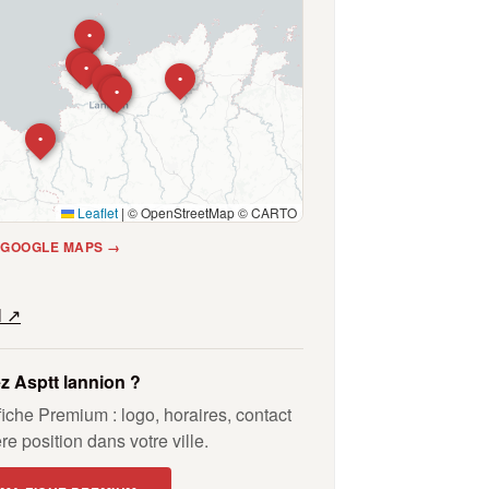
•
•
•
•
•
•
•
•
Leaflet
|
© OpenStreetMap © CARTO
E GOOGLE MAPS →
l ↗
z Asptt lannion ?
fiche Premium : logo, horaires, contact
ère position dans votre ville.