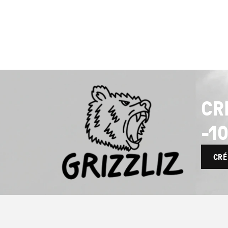
CR
-1
CRÉ