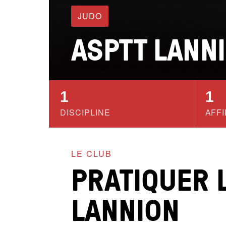
JUDO
ASPTT LANN
1
1
DISCIPLINE
AFFI
LE CLUB
PRATIQUER 
LANNION