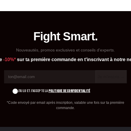
Fight Smart.
Nouveautés, promos exclusives et conseils d'experts.
de
-10%*
sur ta première commande en t'inscrivant à notre ne
Je m'inscris →
J'AI LU ET J'ACCEPTE LA
POLITIQUE DE CONFIDENTIALITÉ
*Code envoyé par email après inscription, valable une fois sur ta première
commande.