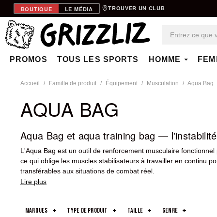
TROUVER UN CLUB
BOUTIQUE
LE MÉDIA
PROMOS
TOUS LES SPORTS
HOMME
FEM
Accueil
Famille de produit
Équipement
Musculation
Aqua Bag
AQUA BAG
Aqua Bag et aqua training bag​ — l'instabili
L'Aqua Bag est un outil de renforcement musculaire fonctionnel
ce qui oblige les muscles stabilisateurs à travailler en continu
transférables aux situations de combat réel.
4TRAINER
propose des Aqua Bags de qualité professionnelle ad
marques
type de produit
taille
genre
Retrouve aussi les catégories
Renforcement Musculaire
et
Sang