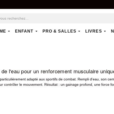
ME
ENFANT
PRO & SALLES
LIVRES
N
té de l'eau pour un renforcement musculaire uniqu
 particulièrement adapté aux sportifs de combat. Rempli d'eau, son ce
 pour contrôler le mouvement. Résultat : un gainage profond, une force f
aptés à la préparation des sportifs de combat.
RDX Sports
complète l'o
les de suspension
pour un entraînement fonctionnel complet. Fight sm