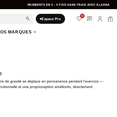
PAIEMENTS EN 3 - 4 FOIS SANS FRAIS AVEC KLARNA
0
favorite
chat
search
Espace Pro
0
Mon 
Mon compte
OS MARQUES
e
ntre de gravité se déplace en permanence pendant l'exercice —
onctionnelle et une proprioception améliorés, directement
ffre pour varier les exercices et les intensités.
art.