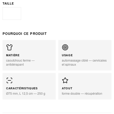
TAILLE
Standard
POURQUOI CE PRODUIT
MATIÈRE
USAGE
caoutchouc ferme —
automassage ciblé — cervicales
antidérapant
et spinaux
CARACTÉRISTIQUES
ATOUT
Ø75 mm, L 12,5 cm — 250 g
forme double — récupération