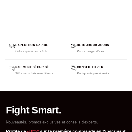
EXPÉDITION RAPIDE
RETOURS 30 JOURS
Colis expédié sous 48h
Pour changer d'avis
PAIEMENT SÉCURISÉ
CONSEIL EXPERT
3×4× sans frais avec Klarna
Pratiquants passionnés
Fight Smart.
Nouveautés, promos exclusives et conseils d'experts.
Profite de
-10%*
sur ta première commande en t'inscrivant