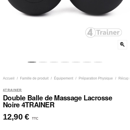
zoom_in
Accueil
Famille de produit
Équipement
Préparation Physique
Récupé
4TRAINER
Double Balle de Massage Lacrosse
Noire 4TRAINER
12,90 €
TTC