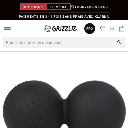
TROUVER UN CLUB
BOUTIQUE
LE MÉDIA
PAIEMENTS EN 3 - 4 FOIS SANS FRAIS AVEC KLARNA
favorite
0
PRO
0
Mon
Mon compt
search