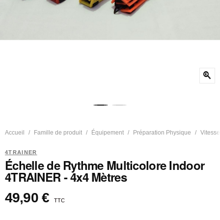
zoom_in
Accueil
Famille de produit
Équipement
Préparation Physique
Vitesse
4TRAINER
Échelle de Rythme Multicolore Indoor
4TRAINER - 4x4 Mètres
49,90 €
TTC