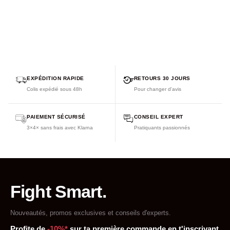
EXPÉDITION RAPIDE
RETOURS 30 JOURS
Colis expédié sous 48h
Pour changer d'avis
PAIEMENT SÉCURISÉ
CONSEIL EXPERT
3×4× sans frais avec Klarna
Pratiquants passionnés
Fight Smart.
Nouveautés, promos exclusives et conseils d'experts.
Profite de
-10%*
sur ta première commande en t'inscrivant