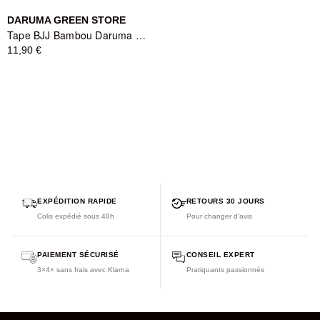
DARUMA GREEN STORE
Tape BJJ Bambou Daruma Green Store - Noir
11,90 €
EXPÉDITION RAPIDE
RETOURS 30 JOURS
Colis expédié sous 48h
Pour changer d'avis
PAIEMENT SÉCURISÉ
CONSEIL EXPERT
3×4× sans frais avec Klarna
Pratiquants passionnés