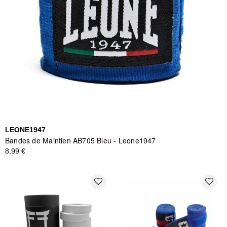
LEONE1947
Bandes de Maintien AB705 Bleu - Leone1947
8,99 €
favorite_border
favorite_border