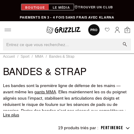
TROUVER UN CLUB
BOUTIQUE
LE MÉDIA
PAIEMENTS EN 3 - 4 FOIS SANS FRAIS AVEC KLARNA
favorite
0
PRO
0
Mon
Mon compt
search
Accueil
Sport
MMA
Bandes & Strap
BANDES & STRAP
Les bandes sont la première ligne de défense de tes mains —
avant même les
gants MMA
. Elles maintiennent les os du poignet
alignés sous l'impact, stabilisent les articulations des doigts et
réduisent le risque de foulure sur les séances de pads ou de
sparring. Porter des bandes n'est pas réservé aux compétiteurs :
dès que tu frappes régulièrement, tes poignets en ont besoin.
19 produits triés par :
PERTINENCE
Montana
propose le plus grand choix de la sélection — des bandes