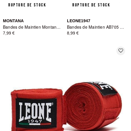
RUPTURE DE STOCK
RUPTURE DE STOCK
MONTANA
LEONE1947
Bandes de Maintien Montana MBB3400 Thaïland Flag - Multicolore
Bandes de Maintien AB705 Noir - Leone1947
7,99 €
8,99 €
favorite_border