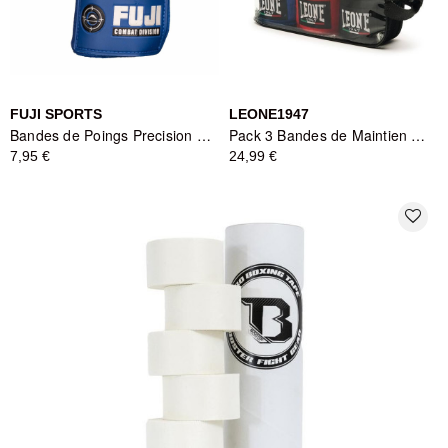
FUJI SPORTS
LEONE1947
Bandes de Poings Precision Bleues - Fuji Sports
Pack 3 Bandes de Maintien Tricolore - Leone1947
7,95 €
24,99 €
favorite_border