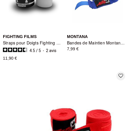
FIGHTING FILMS
MONTANA
Straps pour Doigts Fighting Films
Bandes de Maintien Montana MBB3400 - Bleu
7,99 €
4.5
/
5
-
2
avis
11,90 €
favorite_border