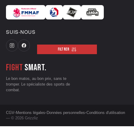
SUIS-NOUS
FILTRER
Fight
smart.
Le bon matos, au bon prix, sans te
tromper. Le spécialiste des sports de
combat.
CGV
•
Mentions légales
•
Données personnelles
•
Conditions d'utilisation
— © 2026 Grizzliz