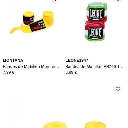
MONTANA
LEONE1947
Bandes de Maintien Montana MBB3400 - Jaune
Bandes de Maintien AB705 Tricolore - Leone1947
7,99 €
8,99 €
favorite_border