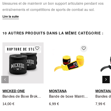
blessures et de maintenir un bon support articulaire pendant vos
entraînements et compétitions de sports de combat au sol.
Lire la suite
CARACTÉRISTIQUES TECHNIQUES :
Pack de 6 rouleaux de tape
10 AUTRES PRODUITS DANS LA MÊME CATÉGORIE :
Largeur : 0,5 pouce (1,27 cm) par rouleau
Adhésif conçu pour les sports de combat
favorite_border
favorite_border
RUPTURE DE STOCK
Protection optimale des articulations des doigts
Résistant aux contraintes du grappling
keyboard_arrow_left
keyboard_arrow_right
Précédent
Sui
WICKED ONE
MONTANA
MONTAN
Bandes de Boxe Broken Noires - Wicked One
Bande de boxe Maintien Montana MBB3250 Jaune
14,00 €
6,99 €
7,99 €