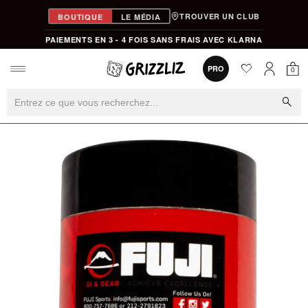
TROUVER UN CLUB
BOUTIQUE
LE MÉDIA
PAIEMENTS EN 3 - 4 FOIS SANS FRAIS AVEC KLARNA
favorite
0
PRO
0
Mon
Mon compt
search