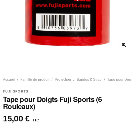
zoom_in
Accueil
Famille de produit
Protection
Bandes & Strap
Tape pour Doigt
FUJI SPORTS
Tape pour Doigts Fuji Sports (6
Rouleaux)
15,00 €
TTC