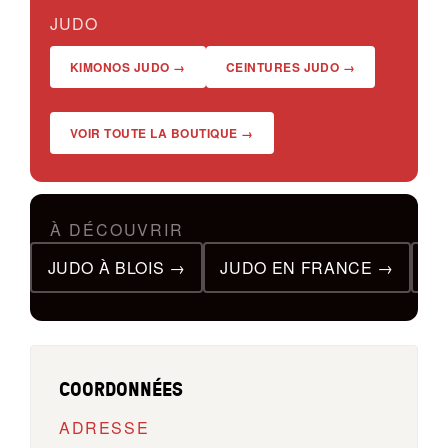
JUDO
KIMONOS JUDO →
CEINTURES JUDO →
VOIR TOUTE LA BOUTIQUE →
À DÉCOUVRIR
JUDO À BLOIS →
JUDO EN FRANCE →
T
COORDONNÉES
ADRESSE