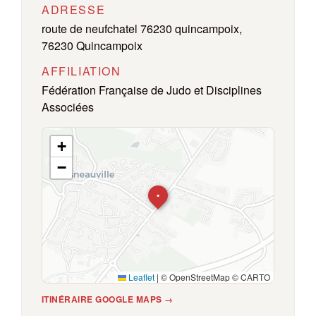
ADRESSE
route de neufchatel 76230 quincampoix,
76230 Quincampoix
AFFILIATION
Fédération Française de Judo et Disciplines
Associées
+
−
•
Leaflet
|
© OpenStreetMap © CARTO
ITINÉRAIRE GOOGLE MAPS →