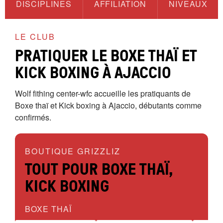
DISCIPLINES
AFFILIATION
NIVEAUX
LE CLUB
PRATIQUER LE BOXE THAÏ ET
KICK BOXING À AJACCIO
Wolf fithing center-wfc accueille les pratiquants de
Boxe thaï et Kick boxing à Ajaccio, débutants comme
confirmés.
BOUTIQUE GRIZZLIZ
TOUT POUR BOXE THAÏ,
KICK BOXING
BOXE THAÏ