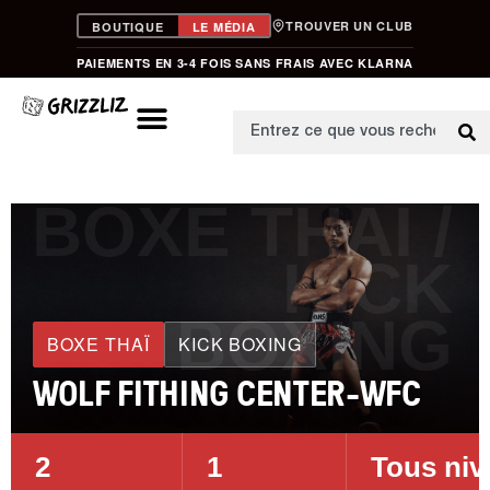
TROUVER UN CLUB
BOUTIQUE
LE MÉDIA
PAIEMENTS EN 3-4 FOIS SANS FRAIS AVEC KLARNA
BOXE THAÏ /
KICK
BOXING
BOXE THAÏ
KICK BOXING
WOLF FITHING CENTER-WFC
2
1
Tous niv