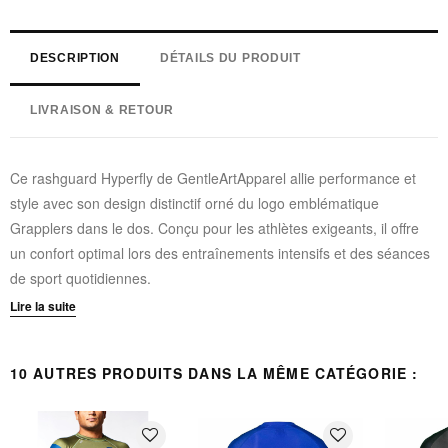
DESCRIPTION
DÉTAILS DU PRODUIT
LIVRAISON & RETOUR
Ce rashguard Hyperfly de GentleArtApparel allie performance et
style avec son design distinctif orné du logo emblématique
Grapplers dans le dos. Conçu pour les athlètes exigeants, il offre
un confort optimal lors des entraînements intensifs et des séances
de sport quotidiennes.
Lire la suite
Matière technique évacuant la transpiration
Tissu léger pour une liberté de mouvement maximale
10 AUTRES PRODUITS DANS LA MÊME CATÉGORIE :
Logo Grapplers signature au dos
Coupe ergonomique adaptée aux sports de combat
Parfait pour l'entraînement No Gi
favorite_border
favorite_border