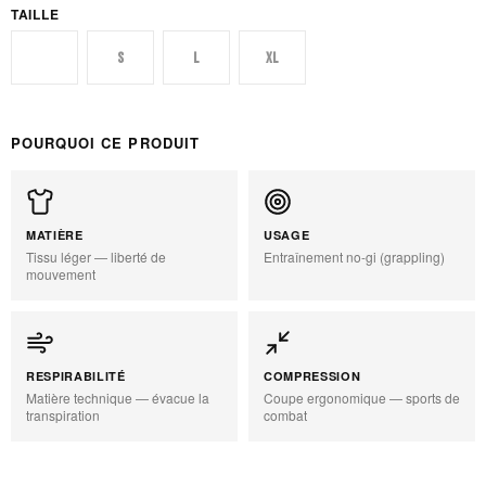
TAILLE
XS
S
L
XL
POURQUOI CE PRODUIT
MATIÈRE
USAGE
Tissu léger — liberté de
Entraînement no-gi (grappling)
mouvement
RESPIRABILITÉ
COMPRESSION
Matière technique — évacue la
Coupe ergonomique — sports de
transpiration
combat