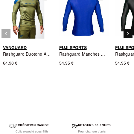
Se marie parfaitement avec les shorts assortis de la gamme
keyboard_arrow_left
keyboard_arrow_right
Précédent
Sui
VANGUARD
FUJI SPORTS
FUJI SP
Rashguard Duotone Army L/S Vanguard
Rashguard Manches Longues Baseline Ranked Fuji Sports Bleu
64,98 €
54,95 €
54,95 €
EXPÉDITION RAPIDE
RETOURS 30 JOURS
Colis expédié sous 48h
Pour changer d'avis