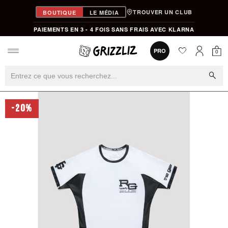
TROUVER UN CLUB
BOUTIQUE
LE MÉDIA
PAIEMENTS EN 3 - 4 FOIS SANS FRAIS AVEC KLARNA
favorite
0
PRO
0
Mon
Mon compt
search
-20%