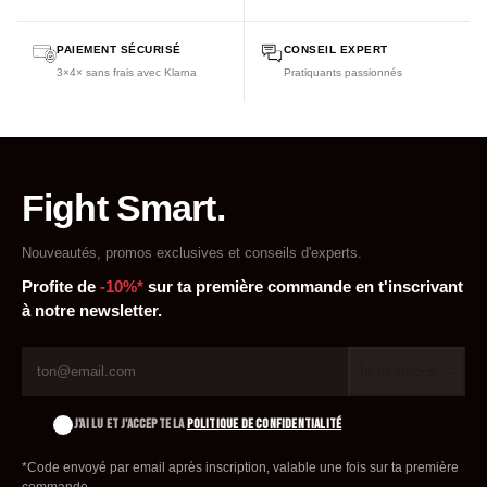
PAIEMENT SÉCURISÉ
CONSEIL EXPERT
3×4× sans frais avec Klarna
Pratiquants passionnés
Fight Smart.
Nouveautés, promos exclusives et conseils d'experts.
Profite de
-10%*
sur ta première commande en t'inscrivant
à notre newsletter.
Je m'inscris →
J'AI LU ET J'ACCEPTE LA
POLITIQUE DE CONFIDENTIALITÉ
*Code envoyé par email après inscription, valable une fois sur ta première