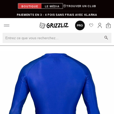
TROUVER UN CLUB
BOUTIQUE
LE MÉDIA
PAIEMENTS EN 3 - 4 FOIS SANS FRAIS AVEC KLARNA
favorite
0
PRO
0
Mon
Mon compt
search