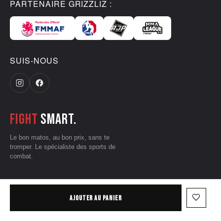
PARTENAIRE GRIZZLIZ :
SUIS-NOUS
Fight
smart.
Le bon matos, au bon prix, sans te
tromper. Le spécialiste des sports de
combat.
CGV
•
Mentions légales
•
Données personnelles
•
Conditions d'utilisation
favorite_border
AJOUTER AU PANIER
— © 2026 Grizzliz