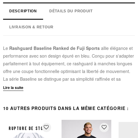
DESCRIPTION
DÉTAILS DU PRODUIT
LIVRAISON & RETOUR
Le
Rashguard Baseline Ranked de Fuji Sports
allie élégance et
performance avec son design épuré en bleu. Conçu pour s'adapter
parfaitement à tout équipement, ce rashguard à manches longues
offre une coupe fonctionnelle optimisant la liberté de mouvement.
La série Baseline se distingue par sa simplicité raffinée et sa
polyvalence.
Lire la suite
CARACTÉRISTIQUES TECHNIQUES :
10 AUTRES PRODUITS DANS LA MÊME CATÉGORIE :
Marquage sublimé intégral
: tous les logos Fuji sont
entièrement sublimés pour une résistance maximale
favorite_border
favorite_border
RUPTURE DE STOCK
Résistance exceptionnelle
: ne se fissure pas, ne s'écaille