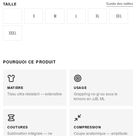
TAILLE
Guide des tailles
XS
S
M
L
XL
XXL
XXXL
POURQUOI CE PRODUIT
MATIÈRE
USAGE
Tissu ultra-résistant — extensible
Grappling no-gi ou sous le
kimono en JJB, ML
COUTURES
COMPRESSION
Sublimation intégrale — ne
Coupe anatomique — amplitude