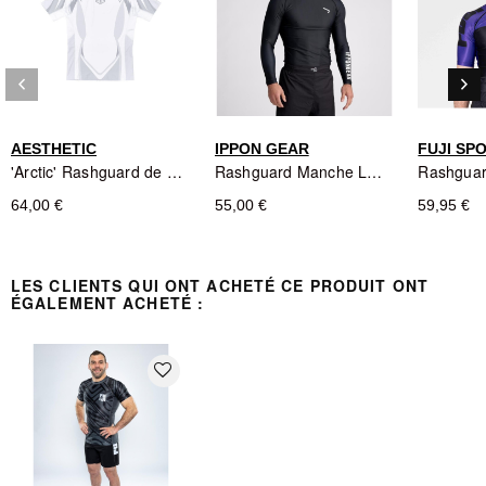
pas et ne se décolore pas
Coupe anatomique
: développée pour un ajustement
fonctionnel et une amplitude de mouvement optimale
Matériaux premium
: construction ultra-résistante et
keyboard_arrow_left
keyboard_arrow_right
Précédent
Sui
confortable
Durabilité supérieure
: l'un des équipements les plus
AESTHETIC
IPPON GEAR
FUJI SP
durables de sa catégorie
'Arctic' Rashguard de Jozef Chen par Aesthetic
Rashguard Manche Longue Essential Noir - Ippongear
64,00 €
55,00 €
59,95 €
LES CLIENTS QUI ONT ACHETÉ CE PRODUIT ONT
ÉGALEMENT ACHETÉ :
favorite_border