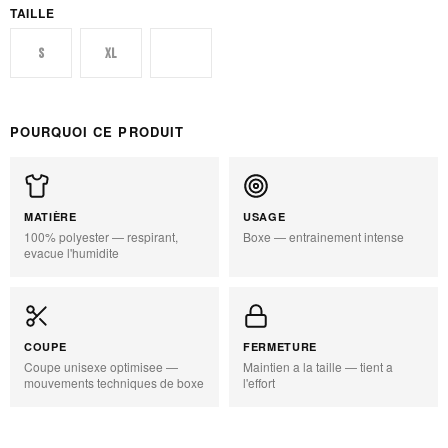
TAILLE
S
XL
XXL
POURQUOI CE PRODUIT
MATIÈRE
USAGE
100% polyester — respirant,
Boxe — entrainement intense
evacue l'humidite
COUPE
FERMETURE
Coupe unisexe optimisee —
Maintien a la taille — tient a
mouvements techniques de boxe
l'effort