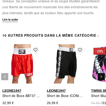
niveaux. Sa conception unisexe et sa coupe étudiée garantissent
une liberté de mouvement maximale lors des entraînements les
plus intenses, tandis que sa couleur bleu apporte une touche
d'élégance intemporelle.
Lire la suite
Matériau :
100% polyester pour une excellente respirabilité
10 AUTRES PRODUITS DANS LA MÊME CATÉGORIE :
Coupe :
Unisexe adaptée à tous les morphotypes
Liberté de mouvement :
Coupe optimisée pour les
mouvements techniques de boxe
favorite_border
favorite_border
-20%
Respirabilité :
Évacuation efficace de l'humidité pendant
l'effort
Tailles disponibles :
S, M, L, XL, 2XL
Style :
Design ICONIC alliant fonctionnalité et esthétisme
keyboard_arrow_left
keyboard_arrow_right
Précédent
Sui
LEONE1947
LEONE1947
TWINS S
Short de Boxe AB737 Rouge - Leone1947
Short de Boxe ICONIC Noir - Leone1947
32,99 €
26,99 €
64,45 €
51