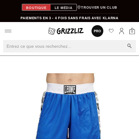
TROUVER UN CLUB
BOUTIQUE
LE MÉDIA
PAIEMENTS EN 3 - 4 FOIS SANS FRAIS AVEC KLARNA
favorite
0
PRO
0
Mon
Mon compt
search