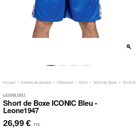
zoom_in
Accueil
Famille de produit
Vêtement
Short
Short de Boxe
Short de
LEONE1947
Short de Boxe ICONIC Bleu -
Leone1947
26,99 €
TTC