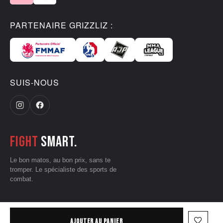
PARTENAIRE GRIZZLIZ :
SUIS-NOUS
Fight
smart.
Le bon matos, au bon prix, sans te
tromper. Le spécialiste des sports de
combat.
CGV
•
Mentions légales
•
Données personnelles
•
Conditions d'utilisation
favorite_border
AJOUTER AU PANIER