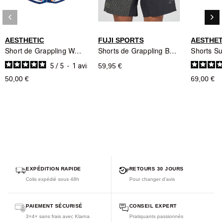
keyboard_arrow_left
keyboard_arrow_right
Précédent
Sui
AESTHETIC
FUJI SPORTS
AESTHET
Short de Grappling Waves - Aesthetic
Shorts de Grappling Bushido Flex Lite
5
/
5
-
1
avis
59,95 €
50,00 €
69,00 €
EXPÉDITION RAPIDE
RETOURS 30 JOURS
Colis expédié sous 48h
Pour changer d'avis
PAIEMENT SÉCURISÉ
CONSEIL EXPERT
3×4× sans frais avec Klarna
Pratiquants passionnés