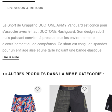
LIVRAISON & RETOUR
Le Short de Grappling DUOTONE ARMY Vanguard est conçu pour
s'associer avec le haut DUOTONE Rashguard. Son design subtil
mais puissant convient à presque tous les environnements
d'entraînement ou de compétition. Ce short est conçu en spandex
pour un enfilage aisé et une taille incluant une bande élastique
avec cordon de serrage interne.
Lire la suite
Tissu multi-directionnel extensible
10 AUTRES PRODUITS DANS LA MÊME CATÉGORIE :
Ultra léger
Tissu en spandex pour un mouvement avec plus de liberté
Toutes les coutures sont renforcées afin de maximiser la
favorite_border
favorite_border
durabilité
Pas de Velcro
90% poly / 10% spandex
Traitement anti-microbien