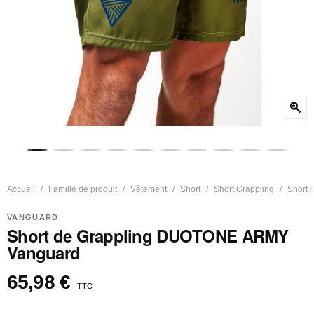
zoom_in
Accueil
Famille de produit
Vêtement
Short
Short Grappling
Short 
VANGUARD
Short de Grappling DUOTONE ARMY
Vanguard
65,98 €
TTC