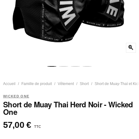
zoom_in
Accueil
Famille de produit
Vêtement
Short
Short de Muay-Thaï et Kic
WICKED ONE
Short de Muay Thai Herd Noir - Wicked
One
57,00 €
TTC