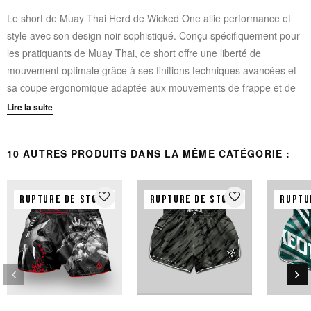
Le short de Muay Thai Herd de Wicked One allie performance et
style avec son design noir sophistiqué. Conçu spécifiquement pour
les pratiquants de Muay Thai, ce short offre une liberté de
mouvement optimale grâce à ses finitions techniques avancées et
sa coupe ergonomique adaptée aux mouvements de frappe et de
clinch.
Lire la suite
Ceinture large traditionnelle pour un maintien et un confort
10 AUTRES PRODUITS DANS LA MÊME CATÉGORIE :
supérieurs
Bandes de mesh et fentes latérales optimisant la mobilité lors
des coups
favorite_border
favorite_border
RUPTURE DE STOCK
RUPTURE DE STOCK
RUPTU
Impression subliminale pour un design unique
Broderies et patchs de qualité premium
Composition 100% polyester : nylon souple, léger et
sophistiqué
keyboard_arrow_left
keyboard_arrow_right
Coupe spécialement adaptée à la pratique du Muay Thai
Précédent
Sui