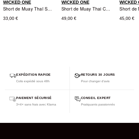
WICKED ONE
WICKED ONE
WICKED
Short de Muay Thaï Shogun Noir - Wicked One
Short de Muay Thai Camo Kaki - Wicked One
33,00 €
49,00 €
45,00 €
EXPÉDITION RAPIDE
RETOURS 30 JOURS
Colis expédié sous 48h
Pour changer d'avis
PAIEMENT SÉCURISÉ
CONSEIL EXPERT
3×4× sans frais avec Klarna
Pratiquants passionnés