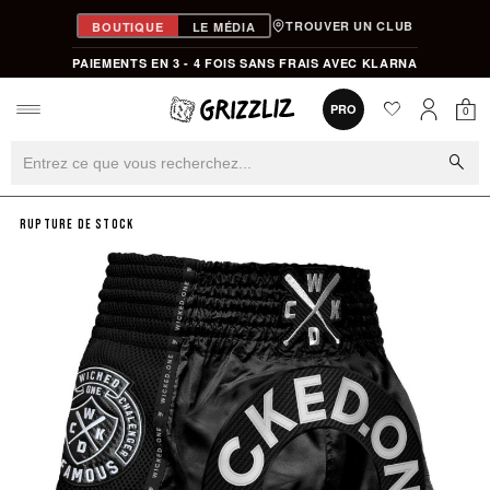
TROUVER UN CLUB
BOUTIQUE
LE MÉDIA
PAIEMENTS EN 3 - 4 FOIS SANS FRAIS AVEC KLARNA
favorite
0
PRO
0
Mon
Mon compt
search
RUPTURE DE STOCK