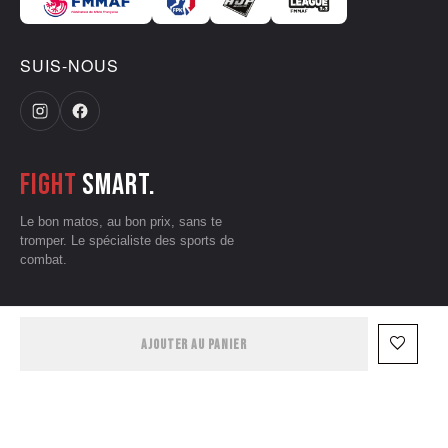
SUIS-NOUS
Fight
smart.
Le bon matos, au bon prix, sans te
tromper. Le spécialiste des sports de
combat.
CGV
•
Mentions légales
•
Données personnelles
•
Conditions d'utilisation
favorite_border
AJOUTER AU PANIER
— © 2026 Grizzliz