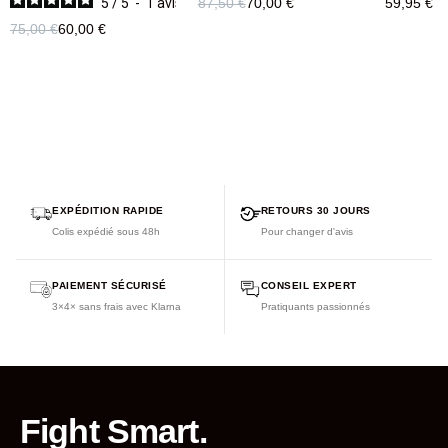
5
/
5
-
1
avis
87,50 €
70,00 €
59,95 €
75,00 €
60,00 €
EXPÉDITION RAPIDE
RETOURS 30 JOURS
Colis expédié sous 48h
Pour changer d'avis
PAIEMENT SÉCURISÉ
CONSEIL EXPERT
3×4× sans frais avec Klarna
Pratiquants passionnés
Fight Smart.