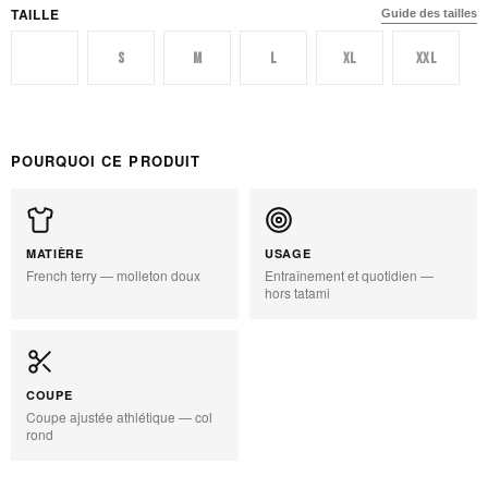
TAILLE
Guide des tailles
XS
S
M
L
XL
XXL
POURQUOI CE PRODUIT
MATIÈRE
USAGE
French terry — molleton doux
Entraînement et quotidien —
hors tatami
COUPE
Coupe ajustée athlétique — col
rond