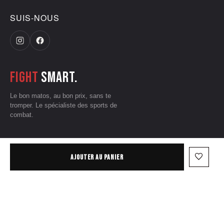
SUIS-NOUS
Fight
smart.
Le bon matos, au bon prix, sans te
tromper. Le spécialiste des sports de
combat.
CGV
•
Mentions légales
•
Données personnelles
•
Conditions d'utilisation
favorite_border
AJOUTER AU PANIER
— © 2026 Grizzliz