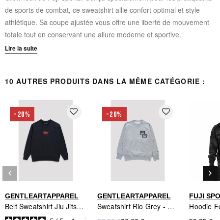
de sports de combat, ce sweatshirt allie confort optimal et style
athlétique. Sa coupe ajustée vous offre une liberté de mouvement
totale tout en conservant une allure moderne et sportive.
Lire la suite
CARACTÉRISTIQUES TECHNIQUES :
Tissu French Terry pour un confort maximal
10 AUTRES PRODUITS DANS LA MÊME CATÉGORIE :
Coupe ajustée pour un fit athlétique
Col rond classique
favorite_border
favorite_border
-20%
-20%
Couleur noire intemporelle
Design spécialement pensé pour le grappling
keyboard_arrow_left
keyboard_arrow_right
Précédent
Sui
GENTLEARTAPPAREL
GENTLEARTAPPAREL
FUJI SP
Belt Sweatshirt Jiu Jitsu Gentle Art - Sweat Roger Gracie BJJ Noir Rouge
Sweatshirt Rio Grey - GentleArtApparel