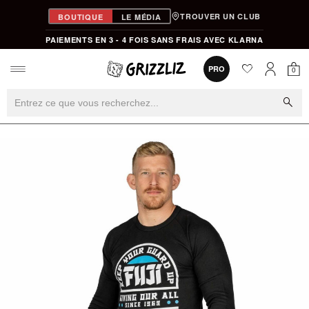
TROUVER UN CLUB
BOUTIQUE
LE MÉDIA
PAIEMENTS EN 3 - 4 FOIS SANS FRAIS AVEC KLARNA
favorite
0
PRO
0
Mon
Mon compt
search