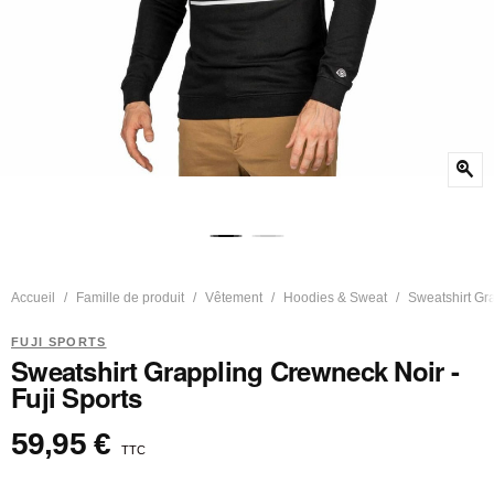
zoom_in
Accueil
Famille de produit
Vêtement
Hoodies & Sweat
Sweatshirt Gra
FUJI SPORTS
Sweatshirt Grappling Crewneck Noir -
Fuji Sports
59,95 €
TTC