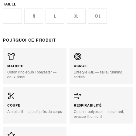
TAILLE
S
M
L
XL
XXL
POURQUOI CE PRODUIT
MATIÈRE
USAGE
Coton ring-spun / polyester —
Lifestyle JJB — salle, running,
doux, lisse
sorties
COUPE
RESPIRABILITÉ
Athletic fit — ajusté près du corps
Coton + polyester — respirant,
évacue l'humidité