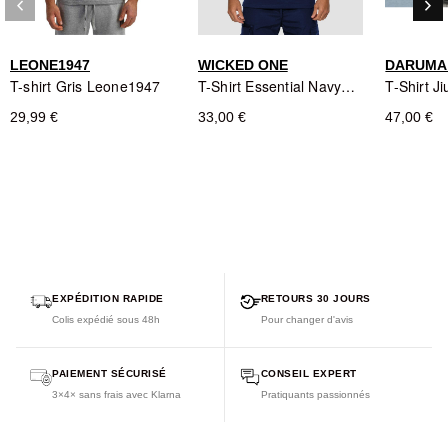
du polyester
keyboard_arrow_left
keyboard_arrow_right
Précédent
Sui
Design :
Spécialement conçu pour le mode de vie Jiu Jitsu
LEONE1947
WICKED ONE
DARUMA
T-shirt Gris Leone1947
T-Shirt Essential Navy - Wicked One
29,99 €
33,00 €
47,00 €
EXPÉDITION RAPIDE
RETOURS 30 JOURS
Colis expédié sous 48h
Pour changer d'avis
PAIEMENT SÉCURISÉ
CONSEIL EXPERT
3×4× sans frais avec Klarna
Pratiquants passionnés