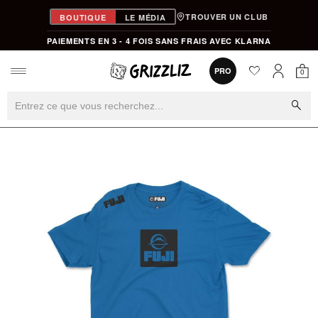
TROUVER UN CLUB
BOUTIQUE
LE MÉDIA
PAIEMENTS EN 3 - 4 FOIS SANS FRAIS AVEC KLARNA
favorite
0
PRO
0
Mon
Mon compt
search