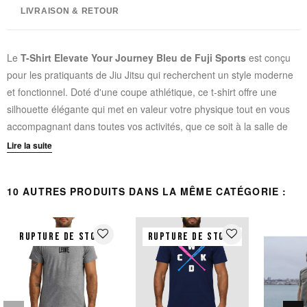
LIVRAISON & RETOUR
Le
T-Shirt Elevate Your Journey Bleu de Fuji Sports
est conçu
pour les pratiquants de Jiu Jitsu qui recherchent un style moderne
et fonctionnel. Doté d'une coupe athlétique, ce t-shirt offre une
silhouette élégante qui met en valeur votre physique tout en vous
accompagnant dans toutes vos activités, que ce soit à la salle de
sport, en course à pied ou lors de sorties décontractées.
Lire la suite
CARACTÉRISTIQUES TECHNIQUES :
10 AUTRES PRODUITS DANS LA MÊME CATÉGORIE :
Coupe :
Athletic Fit pour un ajustement moderne et près du
corps
favorite_border
favorite_border
RUPTURE DE STOCK
RUPTURE DE STOCK
Matière :
Mélange coton peigné ring-spun et polyester
Texture :
Douce et lisse grâce au coton peigné
Résistance :
Anti-froissement et résistant à la décoloration
Propriétés :
Respirabilité du coton et évacuation de l'humidité