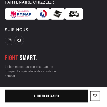
PARTENAIRE GRIZZLIZ :
SUIS-NOUS
Fight
smart.
Le bon matos, au bon prix, sans te
tromper. Le spécialiste des sports de
combat.
CGV
•
Mentions légales
•
Données personnelles
•
Conditions d'utilisation
favorite_border
AJOUTER AU PANIER
— © 2026 Grizzliz