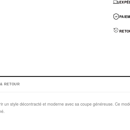
EXPÉD
PAIEM
RETO
 & RETOUR
r un style décontracté et moderne avec sa coupe généreuse. Ce modèle
mé.