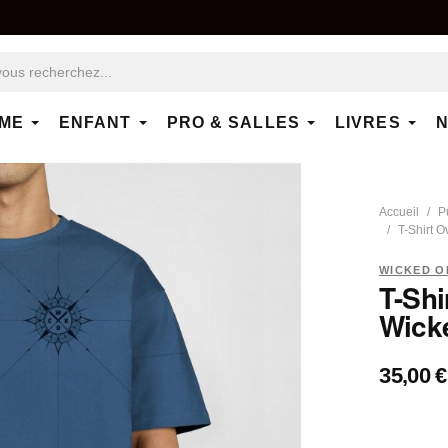
ME
ENFANT
PRO & SALLES
LIVRES
N
Accueil
P
T-Shirt 
WICKED O
T-Shi
Wick
35,00 €