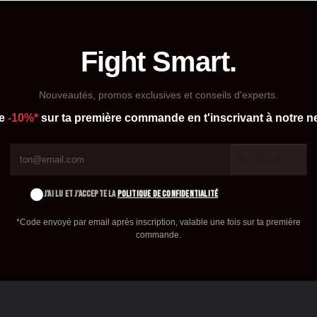
Fight Smart.
Nouveautés, promos exclusives et conseils d'experts.
de
-10%*
sur ta première commande en t'inscrivant à notre ne
Je m'inscris →
J'AI LU ET J'ACCEPTE LA
POLITIQUE DE CONFIDENTIALITÉ
*Code envoyé par email après inscription, valable une fois sur ta première
commande.