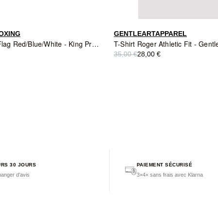
OXING
GENTLEARTAPPAREL
T-Shirt KPB Flag Red/Blue/White - King Pro Boxing
T-Shirt Roger Athletic Fit - Gent
35,00 €
28,00 €
RS 30 JOURS
PAIEMENT SÉCURISÉ
anger d'avis
3×4× sans frais avec Klarna