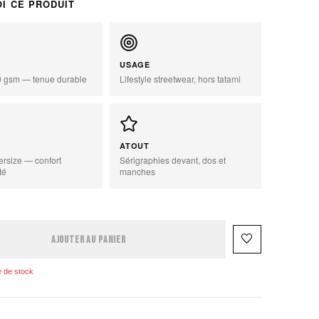
I CE PRODUIT
USAGE
0 gsm — tenue durable
Lifestyle streetwear, hors tatami
ATOUT
rsize — confort
Sérigraphies devant, dos et
té
manches
zoom_in
favorite_border
AJOUTER AU PANIER
 de stock