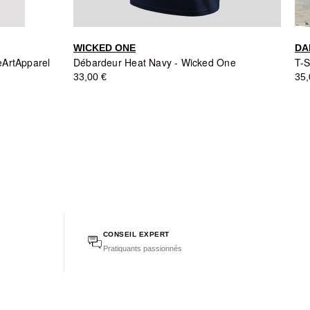
WICKED ONE
DA
leArtApparel
Débardeur Heat Navy - Wicked One
33,00 €
35,
CONSEIL EXPERT
Pratiquants passionnés