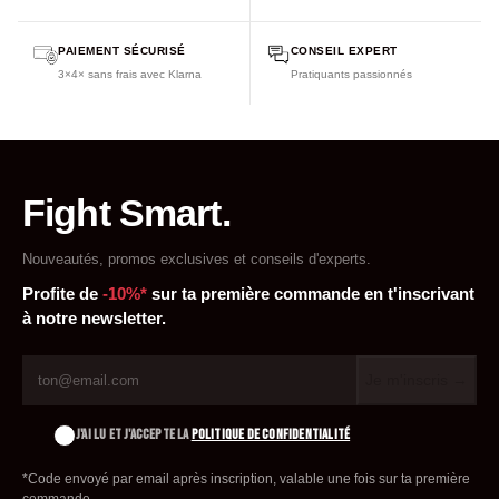
PAIEMENT SÉCURISÉ
CONSEIL EXPERT
3×4× sans frais avec Klarna
Pratiquants passionnés
Fight Smart.
Nouveautés, promos exclusives et conseils d'experts.
Profite de
-10%*
sur ta première commande en t'inscrivant
à notre newsletter.
Je m'inscris →
J'AI LU ET J'ACCEPTE LA
POLITIQUE DE CONFIDENTIALITÉ
*Code envoyé par email après inscription, valable une fois sur ta première