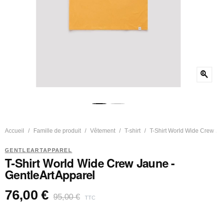
zoom_in
Accueil
Famille de produit
Vêtement
T-shirt
T-Shirt World Wide Crew 
GENTLEARTAPPAREL
T-Shirt World Wide Crew Jaune -
GentleArtApparel
76,00 €
95,00 €
TTC