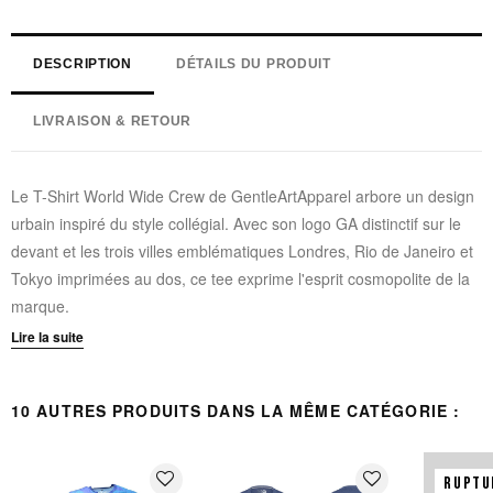
DESCRIPTION
DÉTAILS DU PRODUIT
LIVRAISON & RETOUR
Le T-Shirt World Wide Crew de GentleArtApparel arbore un design
urbain inspiré du style collégial. Avec son logo GA distinctif sur le
devant et les trois villes emblématiques Londres, Rio de Janeiro et
Tokyo imprimées au dos, ce tee exprime l'esprit cosmopolite de la
marque.
Lire la suite
Base jaune sunrise avec lettrage rouge
Coupe décontractée et confortable
10 AUTRES PRODUITS DANS LA MÊME CATÉGORIE :
100% coton haute qualité
Design avant : logo GA style collégial
Design arrière : Londres, Rio De Janeiro & Tokyo
favorite_border
favorite_border
RUPTU