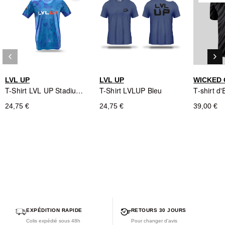
keyboard_arrow_left
keyboard_arrow_right
Précédent
Sui
LVL UP
LVL UP
WICKED
T-Shirt LVL UP Stadium - Bleu/Blanc/Rouge
T-Shirt LVLUP Bleu
24,75 €
24,75 €
39,00 €
EXPÉDITION RAPIDE
RETOURS 30 JOURS
Colis expédié sous 48h
Pour changer d'avis