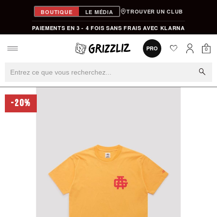
TROUVER UN CLUB
BOUTIQUE
LE MÉDIA
PAIEMENTS EN 3 - 4 FOIS SANS FRAIS AVEC KLARNA
favorite
0
PRO
0
Mon
Mon compt
search
-20%