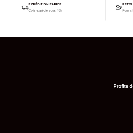
EXPÉDITION RAPIDE
RETOU
Colis expédié sous 48h
Pour ch
Profite 