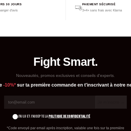
RS 30 JOURS
PAIEMENT SÉCURISÉ
anger d'avis
3×4× sans frais avec Klarna
Fight Smart.
Nouveautés, promos exclusives et conseils d'experts.
de
-10%*
sur ta première commande en t'inscrivant à notre ne
Je m'inscris →
J'AI LU ET J'ACCEPTE LA
POLITIQUE DE CONFIDENTIALITÉ
*Code envoyé par email après inscription, valable une fois sur ta première