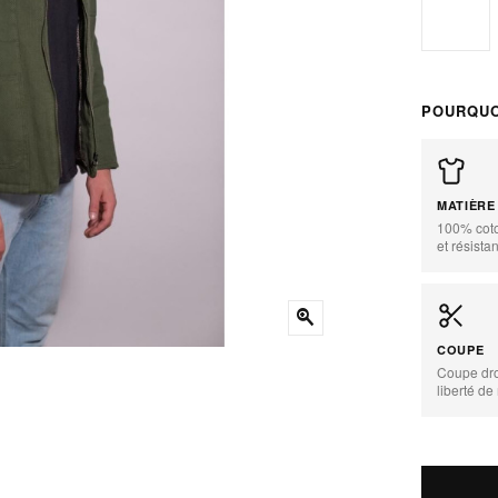
XS
POURQUO
MATIÈRE
100% coto
et résista
zoom_in
COUPE
Coupe dr
liberté d