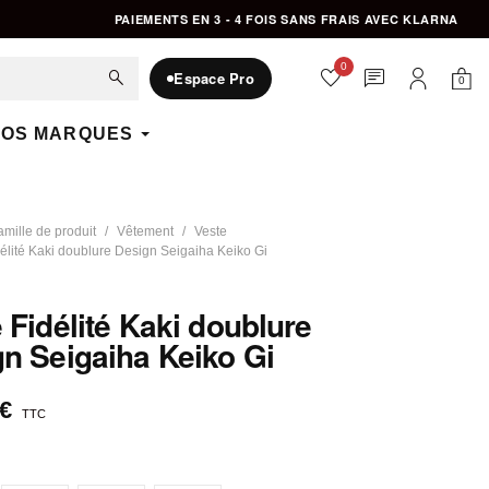
PAIEMENTS EN 3 - 4 FOIS SANS FRAIS AVEC KLARNA
0
favorite
chat
search
Espace Pro
0
Mon 
Mon compte
OS MARQUES
amille de produit
Vêtement
Veste
élité Kaki doublure Design Seigaiha Keiko Gi
 Fidélité Kaki doublure
n Seigaiha Keiko Gi
 €
TTC