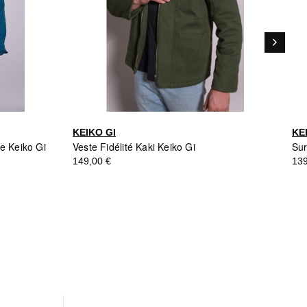
keyboard_arrow_right
Suivant
KEIKO GI
KE
e Keiko Gi
Veste Fidélité Kaki Keiko Gi
149,00 €
139