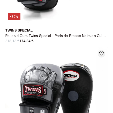
-20%
TWINS SPECIAL
Pattes d'Ours Twins Special - Pads de Frappe Noirs en Cuir Thaï
218,18 €
174,54 €
favorite_border