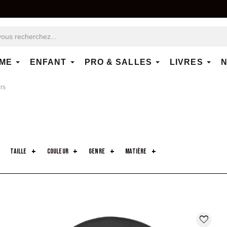
ME
ENFANT
PRO & SALLES
LIVRES
N
rs
taille
couleur
genre
matière
favorite_border