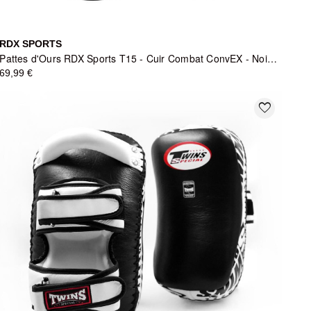
RDX SPORTS
Pattes d'Ours RDX Sports T15 - Cuir Combat ConvEX - Noir Mat
69,99 €
favorite_border