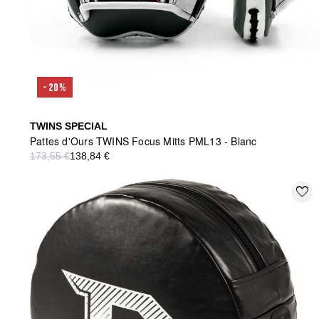
-20%
TWINS SPECIAL
Pattes d'Ours TWINS Focus Mitts PML13 - Blanc
173,55 €
138,84 €
favorite_border