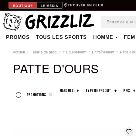
TROUVER UN CLUB
BOUTIQUE
LE MÉDIA
PROMOS
TOUS LES SPORTS
HOMME
FEM
Accueil
Famille de produit
Équipement
Entraînement
Patte d'ou
PATTE D'OURS
marques
type de produit
prix
promotions
5
favorite_border