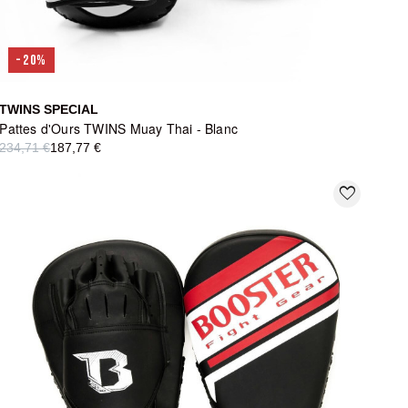
-20%
TWINS SPECIAL
Pattes d'Ours TWINS Muay Thai - Blanc
234,71 €
187,77 €
favorite_border