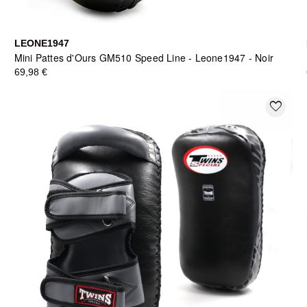
LEONE1947
Mini Pattes d'Ours GM510 Speed Line - Leone1947 - Noir
69,98 €
favorite_border