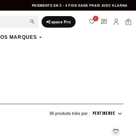
PAIEMENTS EN 3 - 4 FOIS SANS FRAIS AVEC KLARNA
0
favorite
chat
search
Espace Pro
0
Mon 
Mon compte
OS MARQUES
36 produits triés par :
PERTINENCE
favorite_border