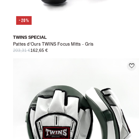
-20%
TWINS SPECIAL
Pattes d'Ours TWINS Focus Mitts - Gris
203,31 €
162,65 €
favorite_border