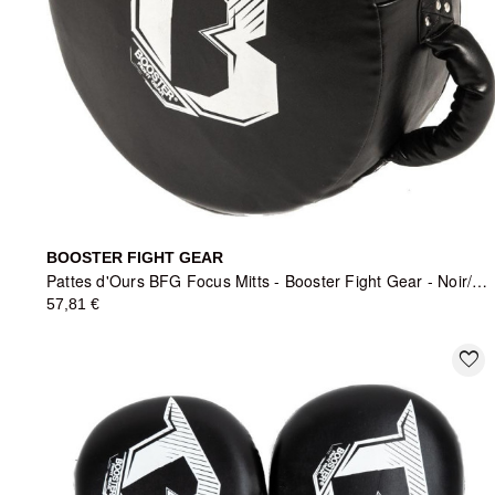
BOOSTER FIGHT GEAR
Pattes d'Ours BFG Focus Mitts - Booster Fight Gear - Noir/Blanc - Rond
57,81 €
favorite_border