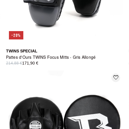
-20%
TWINS SPECIAL
Pattes d'Ours TWINS Focus Mitts - Gris Allongé
214,88 €
171,90 €
favorite_border