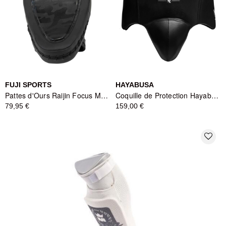
FUJI SPORTS
HAYABUSA
Pattes d'Ours Raijin Focus Mitts - Fuji Sports
Coquille de Protection Hayabusa Pro Boxing - Noir
79,95 €
159,00 €
favorite_border