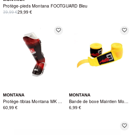
Protège-pieds Montana FOOTGUARD Bleu
39,99 €
29,99 €
favorite_border
favorite_border
MONTANA
MONTANA
Protège-tibias Montana MK PROTECT Absorb Identity - Noir et Rouge
Bande de boxe Maintien Montana MBB3250 Jaune
60,99 €
6,99 €
favorite_border