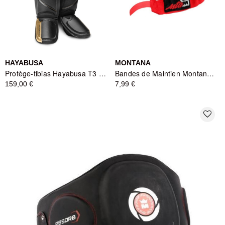
HAYABUSA
MONTANA
Protège-tibias Hayabusa T3 Striking Noir/Or
Bandes de Maintien Montana MBB3400 - Rouge
159,00 €
7,99 €
favorite_border