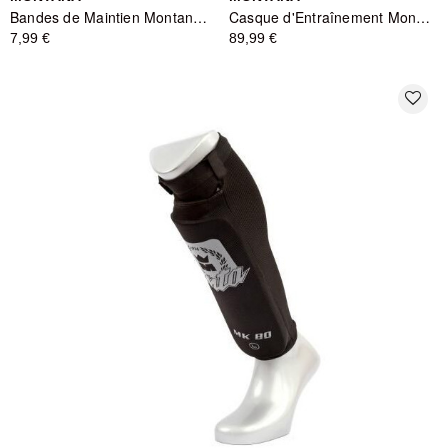
Bandes de Maintien Montana MBB3400 - Jaune
Casque d'Entraînement Montana FACE PROTECTOR NewCode - Noir
7,99 €
89,99 €
favorite_border