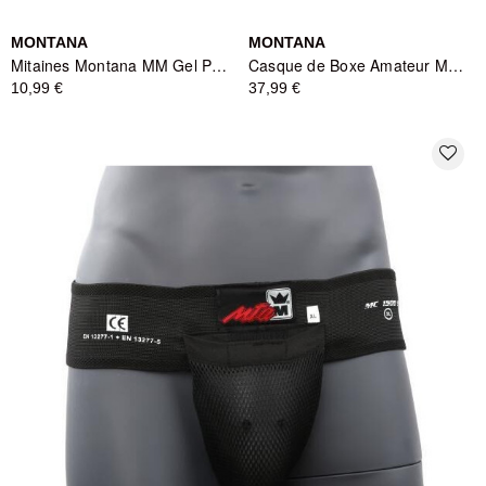
MONTANA
MONTANA
Mitaines Montana MM Gel Protect - Protection Métacarpes - Noir
Casque de Boxe Amateur Montana AMATEUR Blue - Bleu
10,99 €
37,99 €
favorite_border