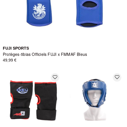
FUJI SPORTS
Protèges-tibias Officiels FUJI x FMMAF Bleus
49,99 €
favorite_border
favorite_border