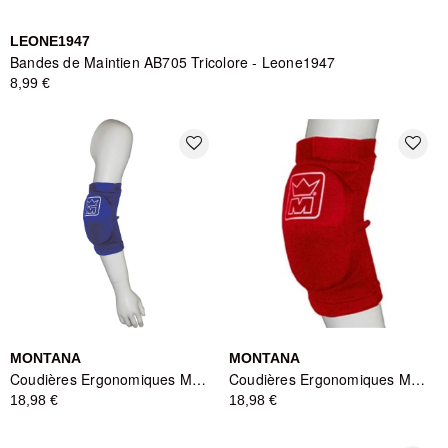
LEONE1947
Bandes de Maintien AB705 Tricolore - Leone1947
8,99 €
favorite_border
favorite_border
MONTANA
MONTANA
Coudières Ergonomiques Montana ELBOWGUARD Cotton Blue
Coudières Ergonomiques Montana ELBOWGUARD Cotton - Rouge
18,98 €
18,98 €