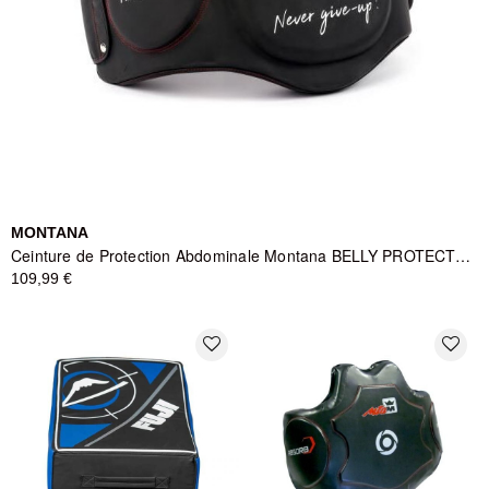
MONTANA
Ceinture de Protection Abdominale Montana BELLY PROTECTOR Absorb Identity - Noir
109,99 €
favorite_border
favorite_border