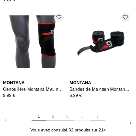
favorite_border
favorite_border
MONTANA
MONTANA
Genouillère Montana M95 noir Senior - Protection traditionnelle
Bandes de Maintien Montana MBB3250 - Noir
9,99 €
6,99 €
1
2
3
…
7
keyboard_arrow_left
keyboard_arrow_right
Vous avez consulté 32 produits sur 214