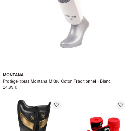
MONTANA
Protège-tibias Montana MK80 Coton Traditionnel - Blanc
14,99 €
favorite_border
favorite_border