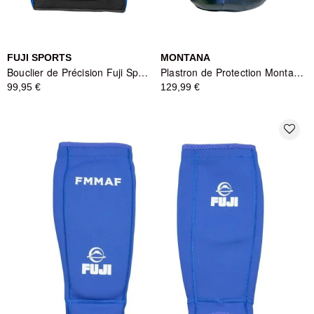
FUJI SPORTS
MONTANA
Bouclier de Précision Fuji Sports - Pao de Frappe
Plastron de Protection Montana Body Protector Absorb Identity - Noir
99,95 €
129,99 €
favorite_border