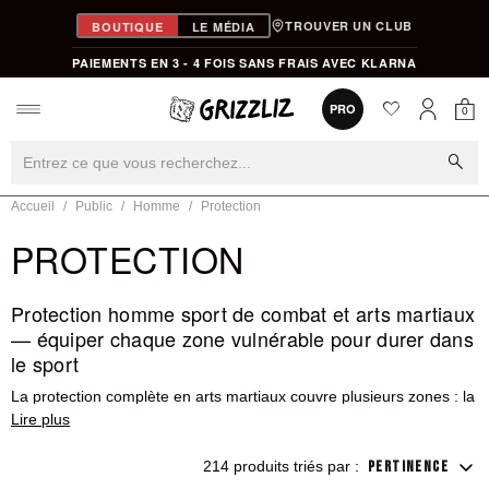
TROUVER UN CLUB
BOUTIQUE
LE MÉDIA
PAIEMENTS EN 3 - 4 FOIS SANS FRAIS AVEC KLARNA
favorite
0
PRO
0
Mon
Mon compt
search
Accueil
Public
Homme
Protection
PROTECTION
Protection homme sport de combat et arts martiaux
— équiper chaque zone vulnérable pour durer dans
le sport
La protection complète en arts martiaux couvre plusieurs zones : la
tête avec le casque et le protège-dents, les parties sensibles avec
la coque, les articulations avec les coudières et genouillères, les
poignets avec les bandes. Négliger une zone, c'est s'exposer à une
214 produits triés par :
PERTINENCE
blessure qui peut immobiliser pendant des semaines. Un pratiquant