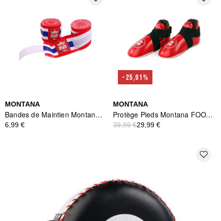
-25,01%
MONTANA
MONTANA
Bandes de Maintien Montana MBB3250 Thaïland Flag - Multicolore
Protège Pieds Montana FOOTGUARD Red
6,99 €
39,99 €
29,99 €
favorite_border