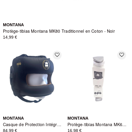
MONTANA
Protège-tibias Montana MK80 Traditionnel en Coton - Noir
14,99 €
favorite_border
favorite_border
MONTANA
MONTANA
Casque de Protection Intégral Montana FACESHIELD PROTECTOR NewCode
Protège-tibias Montana MK60 Shin in Step - Blanc
84,99 €
16,98 €